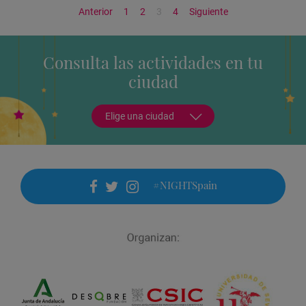
Anterior
1
2
3
4
Siguiente
Consulta las actividades en tu
ciudad
Elige una ciudad
#NIGHTSpain
facebook
twitter
instagram