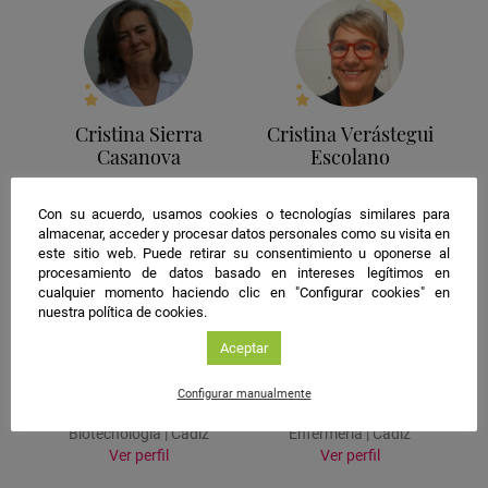
Cristina Sierra
Cristina Verástegui
Casanova
Escolano
Ingeniería | Cádiz
Medicina | Cádiz
Ver perfil
Ver perfil
Con su acuerdo, usamos cookies o tecnologías similares para
almacenar, acceder y procesar datos personales como su visita en
este sitio web. Puede retirar su consentimiento u oponerse al
procesamiento de datos basado en intereses legítimos en
cualquier momento haciendo clic en "Configurar cookies" en
nuestra política de cookies.
Aceptar
Daniel Pérez
Daniel Román
Configurar manualmente
Cantero
Sánchez
Biotecnología | Cádiz
Enfermería | Cádiz
Ver perfil
Ver perfil