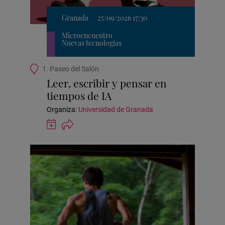
Granada
25/09/2026 17:30
Microencuentro
Nuevas tecnologías
Ubicación
1. Paseo del Salón
de
Leer, escribir y pensar en
la
tiempos de IA
actividad
Organiza:
Universidad de Granada
Guardar
actividad
en
Google
Calendar