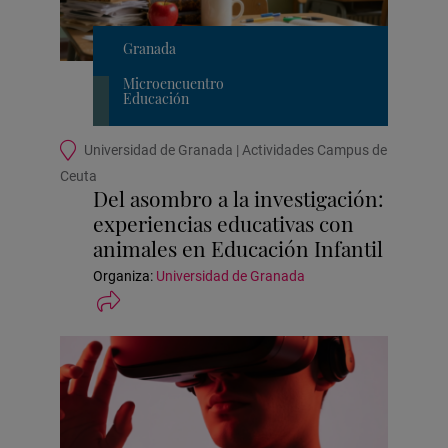
Granada
Microencuentro
Educación
Ubicación
Universidad de Granada | Actividades Campus de
de
Ceuta
la
Del asombro a la investigación:
actividad
experiencias educativas con
animales en Educación Infantil
Organiza:
Universidad de Granada