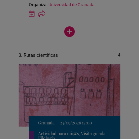
Organiza:
Universidad de Granada
Guardar
actividad
en
Ver
Google
más
Calendar
actividades
3. Rutas científicas
4
Granada
25/09/2026 12:00
Actividad para niñ@s, Visita guiada
Filología