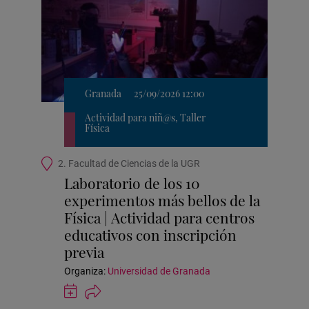
Granada
25/09/2026 12:00
Actividad para niñ@s, Taller
Física
Ubicación
2. Facultad de Ciencias de la UGR
de
Laboratorio de los 10
la
experimentos más bellos de la
actividad
Física | Actividad para centros
educativos con inscripción
previa
Organiza:
Universidad de Granada
Guardar
actividad