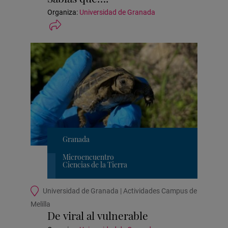
actividad
Organiza:
Universidad de Granada
Granada
Microencuentro
Ciencias de la Tierra
Ubicación
Universidad de Granada | Actividades Campus de
de
Melilla
la
De viral al vulnerable
actividad