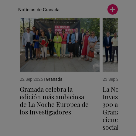
Noticias de Granada
Ver
más
noticias
22 Sep 2025
|
Granada
23 Sep 2024
|
Gra
Granada celebra la
La Noche E
edición más ambiciosa
Investigado
de La Noche Europea de
300 activid
los Investigadores
Granada par
ciencia más
social