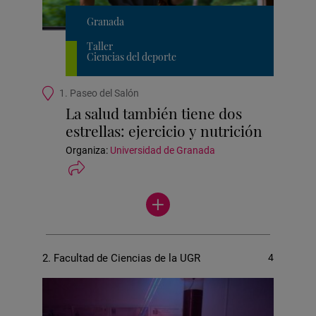
Granada
Taller
Ciencias del deporte
Ubicación
1. Paseo del Salón
de
La salud también tiene dos
la
estrellas: ejercicio y nutrición
actividad
Organiza:
Universidad de Granada
Ver
más
actividades
2. Facultad de Ciencias de la UGR
4