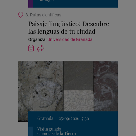
Ubicación
3. Rutas científicas
de
Paisaje lingüístico: Descubre
la
las lenguas de tu ciudad
actividad
Organiza:
Universidad de Granada
Guardar
actividad
en
Google
Calendar
Granada
25/09/2026 17:30
Visita guiada
Ciencias de la Tierra