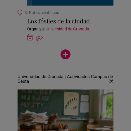
Ubicación
3. Rutas científicas
de
Los fósiles de la ciudad
la
actividad
Organiza:
Universidad de Granada
Guardar
actividad
en
Ver
Google
más
Calendar
actividades
Universidad de Granada | Actividades Campus de
Ceuta
26