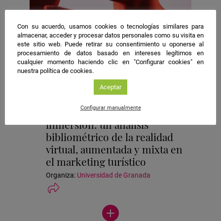
Con su acuerdo, usamos cookies o tecnologías similares para
almacenar, acceder y procesar datos personales como su visita en
Granada
este sitio web. Puede retirar su consentimiento u oponerse al
procesamiento de datos basado en intereses legítimos en
Microencuentro
cualquier momento haciendo clic en "Configurar cookies" en
Economía
nuestra política de cookies.
Ubicación
Aceptar
Universidad de Granada | Actividades Campus de
de
Ceuta
la
Configurar manualmente
De la experiencia a la
actividad
inmersión: un análisis
bibliométrico de la realidad
virtual, aumentada y mixta en
el marketing turístico
Organiza:
Universidad de Granada
Ver
más