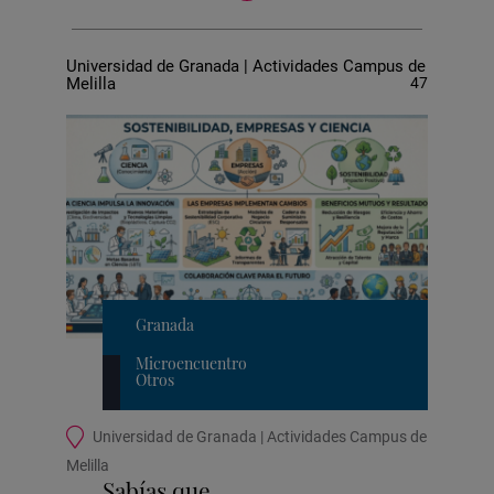
actividades
Universidad de Granada | Actividades Campus de
Melilla
47
Granada
Microencuentro
Otros
Ubicación
Universidad de Granada | Actividades Campus de
de
Melilla
la
Sabías que….