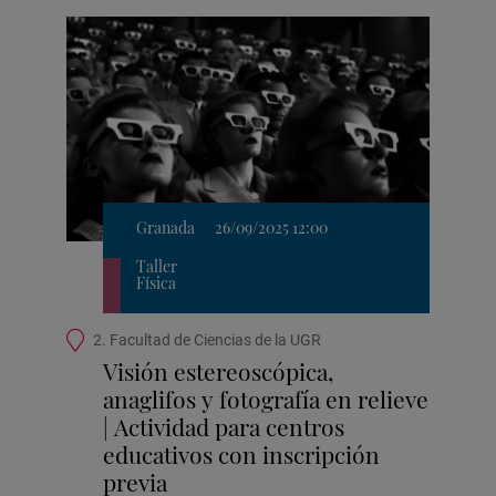
en
Google
Calendar
Granada
26/09/2025 12:00
Taller
Física
Ubicación
2. Facultad de Ciencias de la UGR
de
Visión estereoscópica,
la
anaglifos y fotografía en relieve
actividad
| Actividad para centros
educativos con inscripción
previa