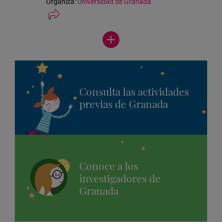
Organiza:
Universidad de Granada
Ver
más
actividades
Consulta las actividades
previas de Granada
Conoce a los
investigadores de
Granada