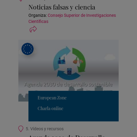
de
Noticias falsas y ciencia
la
actividad
Organiza:
Consejo Superior de Investigaciones
Científicas
European Zone
Charla online
Ubicación
5. Vídeos y recursos
de