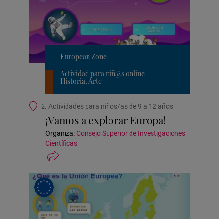
European Zone
Actividad para niñ@s online
Historia, Arte
Ubicación
2. Actividades para niños/as de 9 a 12 años
de
¡Vamos a explorar Europa!
la
actividad
Organiza:
Consejo Superior de Investigaciones
Científicas