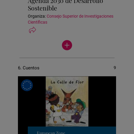
Agenda 2030 de Desarrollo
la
Sostenible
actividad
Organiza:
Consejo Superior de Investigaciones
Científicas
Ver
más
actividades
6. Cuentos
9
European Zone