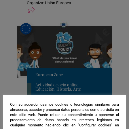
Organiza: Unión Europea.
European Zone
Actividad de ocio online
Educación, Historia, Arte
Ubicación
4. Actividades para mayores de 15 años
Con su acuerdo, usamos cookies o tecnologías similares para
de
almacenar, acceder y procesar datos personales como su visita en
Science Quiz
la
este sitio web. Puede retirar su consentimiento u oponerse al
actividad
procesamiento de datos basado en intereses legítimos en
Organiza: Joint Research Centre.
cualquier momento haciendo clic en "Configurar cookies" en