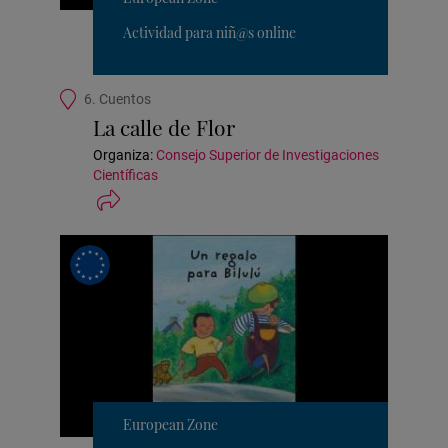
Actividad para niñ@s online
Ubicación
6. Cuentos
de
La calle de Flor
la
actividad
Organiza:
Consejo Superior de Investigaciones
Científicas
European Zone