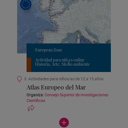
European Zone
Actividad para niñ@s online
Historia, Arte, Medio ambiente
Ubicación
3. Actividades para niños/as de 12 a 15 años
de
Atlas Europeo del Mar
la
actividad
Organiza:
Consejo Superior de Investigaciones
Científicas
Ver
más