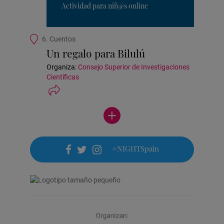
Actividad para niñ@s online
Ubicación
6. Cuentos
de
Un regalo para Bilulú
la
actividad
Organiza:
Consejo Superior de Investigaciones
Científicas
Ver
más
actividades
#NIGHTSpain
facebook
twitter
instagram