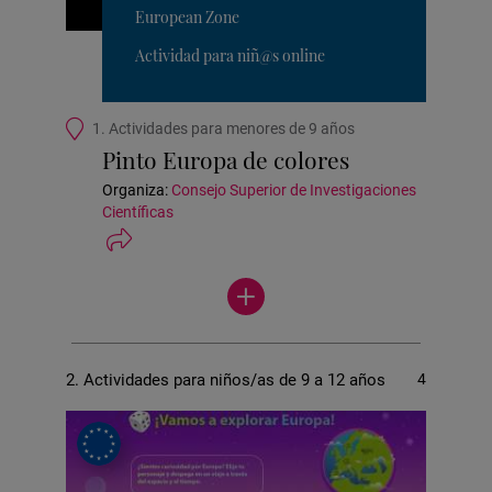
European Zone
Actividad para niñ@s online
Ubicación
1. Actividades para menores de 9 años
de
Pinto Europa de colores
la
actividad
Organiza:
Consejo Superior de Investigaciones
Científicas
Ver
más
actividades
2. Actividades para niños/as de 9 a 12 años
4