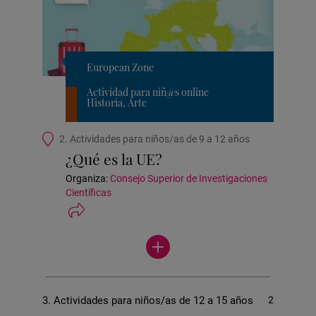
European Zone
Actividad para niñ@s online
Historia, Arte
Ubicación
2. Actividades para niños/as de 9 a 12 años
de
¿Qué es la UE?
la
actividad
Organiza:
Consejo Superior de Investigaciones
Científicas
Ver
más
actividades
3. Actividades para niños/as de 12 a 15 años
2