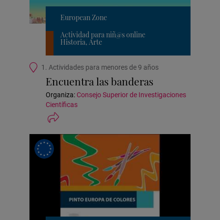
European Zone
Actividad para niñ@s online
Historia, Arte
Ubicación
1. Actividades para menores de 9 años
de
Encuentra las banderas
la
actividad
Organiza:
Consejo Superior de Investigaciones
Científicas