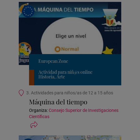
European Zone
Actividad para niñ@s online
Historia, Arte
Ubicación
3. Actividades para niños/as de 12 a 15 años
de
Máquina del tiempo
la
actividad
Organiza:
Consejo Superior de Investigaciones
Científicas