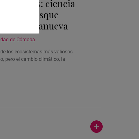
esilientes: ciencia
eger el bosque
neo | Villanueva
idad de Córdoba
 de los ecosistemas más valiosos
io, pero el cambio climático, la
Ver