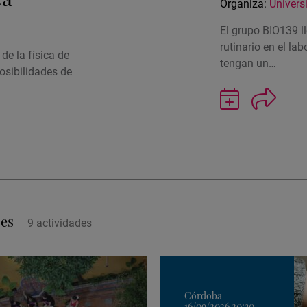
Organiza:
Univers
El grupo BIO139 l
rutinario en el la
de la física de
tengan un…
osibilidades de
Guardar
actividad
en
Google
Calendar
ses
9
actividad
es
Córdoba
16/09/2026 20:30