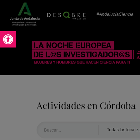
#AndalucíaCiencia
Abrir barra de herramientas
Actividades en Córdoba
Realiza
Seleccionar
Todas las localiz
aquí
localización: