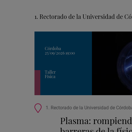
tu
búsqueda:
1. Rectorado de la Universidad de Có
Córdoba
25/09/2026 19:00
Taller
Física
Ubicación
1. Rectorado de la Universidad de Córdoba
de
Plasma: rompiend
la
actividad
barreras de la físi