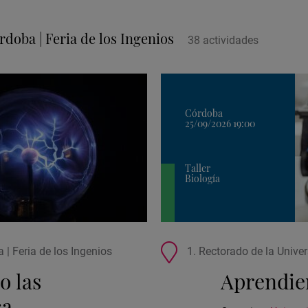
rdoba | Feria de los Ingenios
38
actividad
es
Córdoba
25/09/2026 19:00
Taller
Biología
Ubicación
 | Feria de los Ingenios
1. Rectorado de la Univer
de
o las
Aprendien
la
actividad
ca