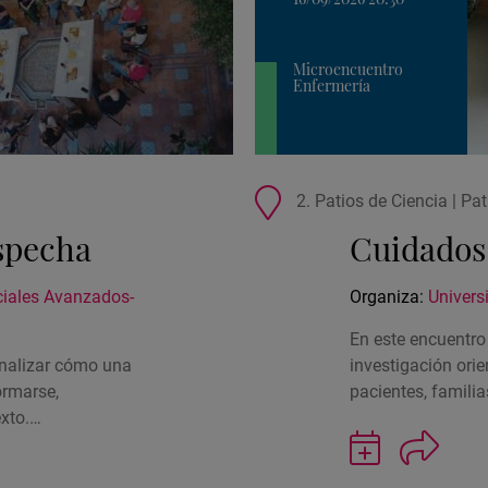
Microencuentro
Enfermería
Ubicación
2. Patios de Ciencia | Pa
de
ospecha
Cuidados
la
actividad
ociales Avanzados-
Organiza:
Univers
En este encuentr
nalizar cómo una
investigación orie
ormarse,
pacientes, famili
exto.…
Guardar
actividad
en