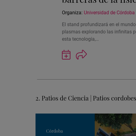
Organiza:
Universidad de Córdoba
El stand profundizará en el mundo 
plasmas explorando las infinitas p
esta tecnología,…
Guardar
actividad
en
Google
Calendar
2. Patios de Ciencia | Patios cordobe
Córdoba