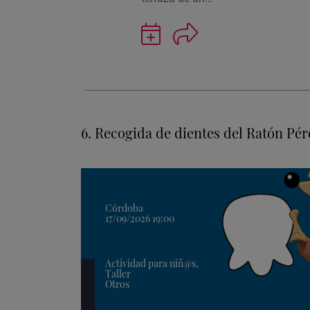
Guardar
actividad
en
Google
Calendar
6. Recogida de dientes del Ratón Pér
Córdoba
17/09/2026 19:00
Actividad para niñ@s,
Taller
Otros