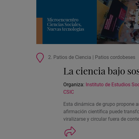
Microencuentro
Ciencias Sociales,
Nuevas tecnologías
Ubicación
2. Patios de Ciencia | Patios cordobeses
de
La ciencia bajo s
la
actividad
Organiza:
Instituto de Estudios S
CSIC
Esta dinámica de grupo propone a
afirmación científica puede transf
viralizarse y circular fuera de cont