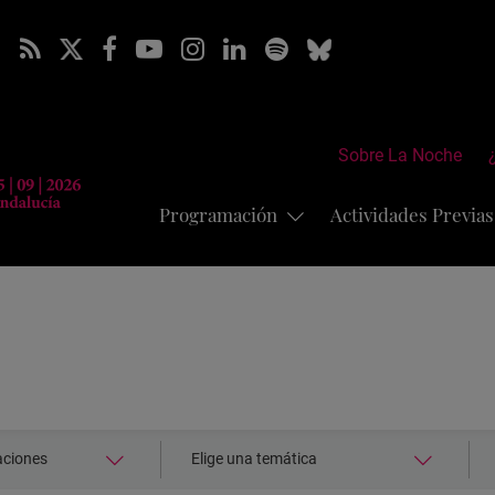
Sobre La Noche
Programación
Actividades Previa
Seleccionar
S
aciones
Elige una temática
temática:
a