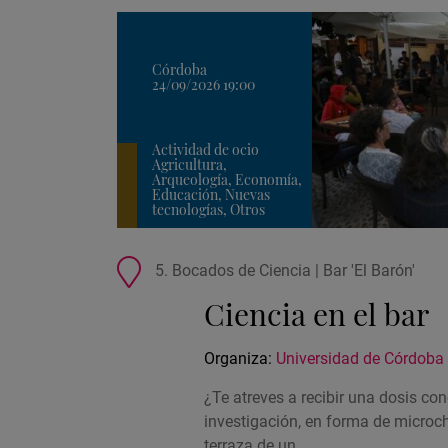
Córdoba
24/09/2026 19:00
Actividad de ocio
Agricultura,
Arqueología, Economía,
Educación, Nuevas
tecnologías, Otros
Ubicación
5. Bocados de Ciencia | Bar 'El Barón'
de
Ciencia en el bar
la
actividad
Organiza:
Universidad de Córdoba
¿Te atreves a recibir una dosis co
investigación, en forma de microch
terraza de un…