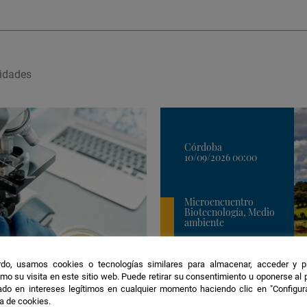
Google
Calendar
vidad
es
Córdoba
10/09/2026 00:00
Microencuentro
Biotecnología, Medio
ambiente
do, usamos cookies o tecnologías similares para almacenar, acceder y p
Ubicación
mo su visita en este sitio web. Puede retirar su consentimiento u oponerse al
4. Encuentros en la provi
do en intereses legítimos en cualquier momento haciendo clic en "Configur
de
ca de cookies.