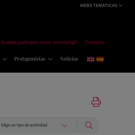
WEBS TEMÁTICAS
¿Quieres participar como voluntari@?
Contacto
s
Protagonistas
Noticias
eleccionar
Elige un tipo de actividad
ctividad: