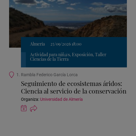
Almería
25/09/2026 18:00
Actividad para niñ@s, Exposición, Taller
Ciencias de la Tierra
Ubicación
1. Rambla Federico García Lorca
de
Seguimiento de ecosistemas áridos:
la
Ciencia al servicio de la conservación
actividad
Organiza:
Universidad de Almería
Guardar
actividad
en
Google
Calendar