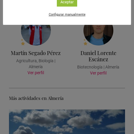
Aceptar
Ver perfil
Ver perfil
Configurar manualmente
Martín Segado Pérez
Daniel Lorente
Escánez
Agricultura, Biología |
Almería
Biotecnología | Almería
Ver perfil
Ver perfil
Más actividades en Almería