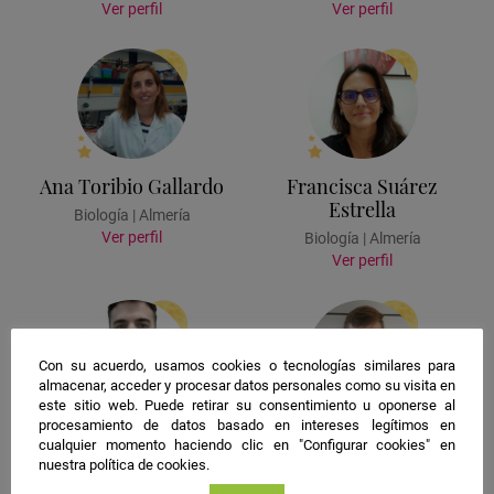
Ver perfil
Ver perfil
Ana Toribio Gallardo
Francisca Suárez
Estrella
Biología | Almería
Ver perfil
Biología | Almería
Ver perfil
Con su acuerdo, usamos cookies o tecnologías similares para
almacenar, acceder y procesar datos personales como su visita en
este sitio web. Puede retirar su consentimiento u oponerse al
procesamiento de datos basado en intereses legítimos en
Jesús Salinas Nieto
Raúl Jiménez
cualquier momento haciendo clic en "Configurar cookies" en
Rodríguez
nuestra política de cookies.
Agricultura, Biología |
Almería
Biotecnología | Almería