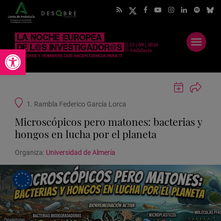
Abrir
Abrir barra de herramientas
menú
Guardar
actividad
Ubicación
1. Rambla Federico García Lorca
en
de
Google
Microscópicos pero matones: bacterias y
la
Calendar
actividad
hongos en lucha por el planeta
Organiza:
Universidad de Almería