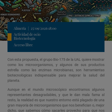
Almería
|
25/09/2026 18:00
Actividad de ocio
Biotecnología
Acceso libre
Con esta propuesta, el grupo Bio-175 de la UAL quiere mostrar
como los microorganismos, y algunos de sus productos
estrella como las enzimas microbianas, son herramientas
biotecnológicas indispensable para mejorar la salud del
planeta.
Aunque en el mundo microscópico encontramos algunos
representantes desagradables, y que le dan mala fama al
resto, la realidad es que nuestro entorno está plagado de una
gran mayoría de microorganismos que nos benefician o, mejor
dicho, que sabemos cómo sacarles provecho para que nos