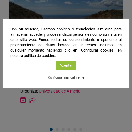
Con su acuerdo, usamos cookies o tecnologías similares para
almacenar, acceder y procesar datos personales como su visita en
Almería
25/09/2026 18:00
este sitio web. Puede retirar su consentimiento u oponerse al
procesamiento de datos basado en intereses legítimos en
Actividad para niñ@s, Exposición, Taller
cualquier momento haciendo clic en "Configurar cookies" en
Ciencias de la Tierra
nuestra política de cookies.
Aceptar
Ubicación
1. Rambla Federico García Lorca
de
Seguimiento de ecosistemas áridos:
la
Configurar manualmente
Ciencia al servicio de la conservación
actividad
Organiza:
Universidad de Almería
Guardar
actividad
en
Google
Calendar