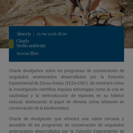
Almería
|
25/09/2026 18:00
Charla
Medio ambiente
Acceso libre
Charla divulgativa sobre los programas de conservación de
ungulados amenazados desarrollados por la Estación
Experimental de Zonas Áridas (EEZA-CSIC). Se mostrará cómo
la investigación científica impulsa estrategias como la cría en
cautividad y la reintroducción de especies en su hábitat
natural, destacando el papel de Almería como referente en
conservación de la biodiversidad.
Charla de divulgación que ofrecerá una visión cercana y
accesible de los programas de conservación de ungulados
amenazados desarrollados por la Estación Experimental de