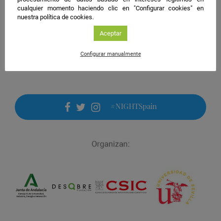
Organiza:
Universidad de Almería
cualquier momento haciendo clic en "Configurar cookies" en
Guardar
nuestra política de cookies.
actividad
en
Aceptar
Google
Calendar
Configurar manualmente
#NIGHTSpain
facebook
twitter
instagram