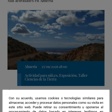
Más actividades en Almería
Almería
25/09/2026 18:00
Actividad para niñ@s, Exposición, Taller
Ciencias de la Tierra
Ubicación
1. Rambla Federico García Lorca
de
Seguimiento de ecosistemas áridos:
Con su acuerdo, usamos cookies o tecnologías similares para
la
almacenar, acceder y procesar datos personales como su visita en
Ciencia al servicio de la conservación
actividad
este sitio web. Puede retirar su consentimiento u oponerse al
procesamiento de datos basado en intereses legítimos en