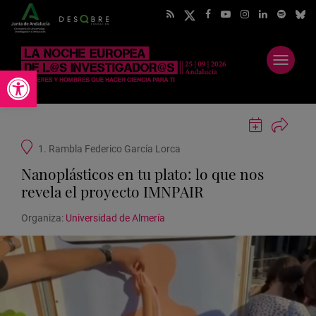
Abrir
Abrir barra de herramientas
menú
Guardar
actividad
Ubicación
1. Rambla Federico García Lorca
en
de
Google
Nanoplásticos en tu plato: lo que nos
la
Calendar
actividad
revela el proyecto IMNPAIR
Organiza:
Universidad de Almería