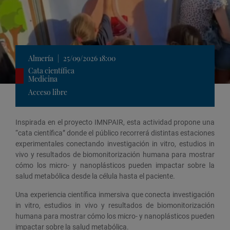
Almería
|
25/09/2026 18:00
Cata científica
Medicina
Acceso libre
Inspirada en el proyecto IMNPAIR, esta actividad propone una
“cata científica” donde el público recorrerá distintas estaciones
experimentales conectando investigación in vitro, estudios in
vivo y resultados de biomonitorización humana para mostrar
cómo los micro- y nanoplásticos pueden impactar sobre la
salud metabólica desde la célula hasta el paciente.
Una experiencia científica inmersiva que conecta investigación
in vitro, estudios in vivo y resultados de biomonitorización
humana para mostrar cómo los micro- y nanoplásticos pueden
impactar sobre la salud metabólica.