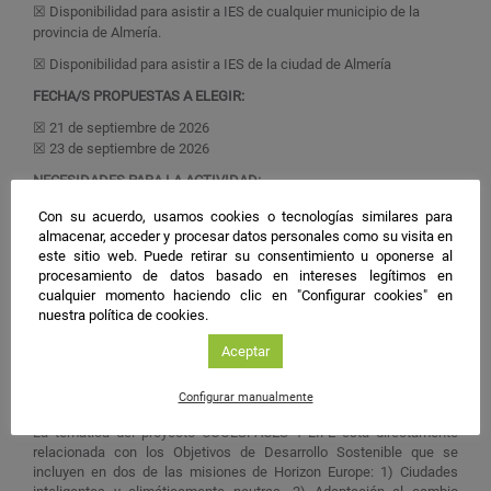
☒ Disponibilidad para asistir a IES de cualquier municipio de la
provincia de Almería.
☒ Disponibilidad para asistir a IES de la ciudad de Almería
FECHA/S PROPUESTAS A ELEGIR:
☒ 21 de septiembre de 2026
☒ 23 de septiembre de 2026
NECESIDADES PARA LA ACTIVIDAD:
Proyector y pantalla
Con su acuerdo, usamos cookies o tecnologías similares para
almacenar, acceder y procesar datos personales como su visita en
este sitio web. Puede retirar su consentimiento u oponerse al
procesamiento de datos basado en intereses legítimos en
SOLICITUD:
cualquier momento haciendo clic en "Configurar cookies" en
Mediante formulario de inscripción
:
Pincha este enlace para rellenar
nuestra política de cookies.
tu formulario, gracias
El plazo de solicitud estará abierto
desde el lunes 08/06/2026 hasta
Aceptar
el domingo 6/09/2026.
Configurar manualmente
Valor que aporta la investigación:
La temática del proyecto COOLSPACES 4 LIFE está directamente
relacionada con los Objetivos de Desarrollo Sostenible que se
incluyen en dos de las misiones de Horizon Europe: 1) Ciudades