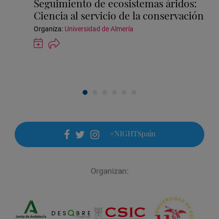
Seguimiento de ecosistemas áridos:
la
Ciencia al servicio de la conservación
actividad
Organiza:
Universidad de Almería
Guardar
actividad
en
Google
Calendar
#NIGHTSpain
facebook
twitter
instagram