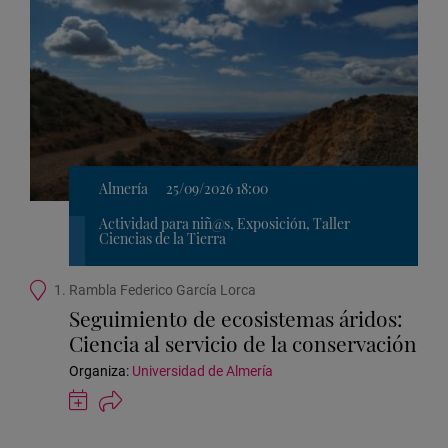
Almería
25/09/2026 18:00
Actividad para niñ@s, Exposición, Taller
Ciencias de la Tierra
Ubicación
1. Rambla Federico García Lorca
de
Seguimiento de ecosistemas áridos:
la
Ciencia al servicio de la conservación
actividad
Organiza:
Universidad de Almería
Guardar
actividad
en