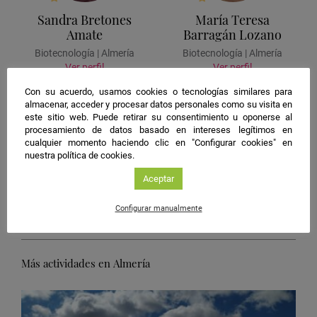
Sandra Bretones
María Teresa
Amate
Barragán Lozano
Biotecnología | Almería
Biotecnología | Almería
Ver perfil
Ver perfil
Con su acuerdo, usamos cookies o tecnologías similares para
almacenar, acceder y procesar datos personales como su visita en
este sitio web. Puede retirar su consentimiento u oponerse al
procesamiento de datos basado en intereses legítimos en
cualquier momento haciendo clic en "Configurar cookies" en
nuestra política de cookies.
Teresa Ibáñez Cortés
Aceptar
Biotecnología | Almería
Configurar manualmente
Ver perfil
Más actividades en Almería