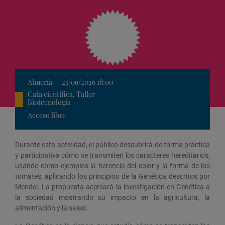
Almería
|
25/09/2026 18:00
Cata científica, Taller
Biotecnología
Acceso libre
Durante esta actividad, el público descubrirá de forma práctica
y participativa cómo se transmiten los caracteres hereditarios,
usando como ejemplos la herencia del color y la forma de los
tomates, aplicando los principios de la Genética descritos por
Mendel. La propuesta acercará la investigación en Genética a
la sociedad mostrando su impacto en la agricultura, la
alimentación y la salud.