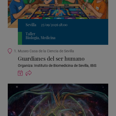
Sevilla
25/09/2026 18:00
Taller
Biología, Medicina
Ubicación
1. Museo Casa de la Ciencia de Sevilla
de
Guardianes del ser humano
la
actividad
Organiza: Instituto de Biomedicina de Sevilla, IBiS
Guardar
actividad
en
Google
Calendar