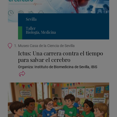
Sevilla
Taller
Biología, Medicina
Ubicación
1. Museo Casa de la Ciencia de Sevilla
de
Ictus: Una carrera contra el tiempo
la
para salvar el cerebro
actividad
Organiza: Instituto de Biomedicina de Sevilla, IBiS