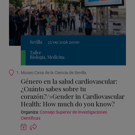
Sevilla
25/09/2026 20:00
Taller
Biología, Medicina
Ubicación
1. Museo Casa de la Ciencia de Sevilla
de
Género en la salud cardiovascular:
la
¿Cuánto sabes sobre tu
actividad
corazón?/»Gender in Cardiovascular
Health: How much do you know?
Organiza:
Consejo Superior de Investigaciones
Científicas
Guardar
actividad