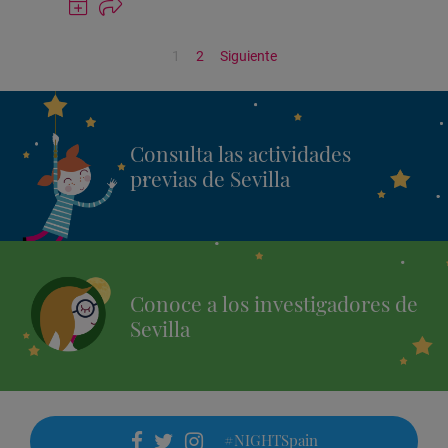
actividad
en
1
2
Siguiente
Google
Calendar
Consulta las actividades
previas de Sevilla
Conoce a los investigadores de
Sevilla
#NIGHTSpain