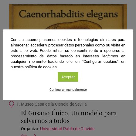
en
Google
Calendar
Con su acuerdo, usamos cookies o tecnologías similares para
almacenar, acceder y procesar datos personales como su visita en
este sitio web. Puede retirar su consentimiento u oponerse al
procesamiento de datos basado en intereses legítimos en
cualquier momento haciendo clic en "Configurar cookies" en
nuestra política de cookies.
Sevilla
25/09/2026 20:00
Aceptar
Actividad para niñ@s, Taller
Biotecnología, Medicina
Configurar manualmente
Ubicación
1. Museo Casa de la Ciencia de Sevilla
de
El Gusano Único. Un modelo para
la
salvarnos a todos
actividad
Organiza:
Universidad Pablo de Olavide
Guardar