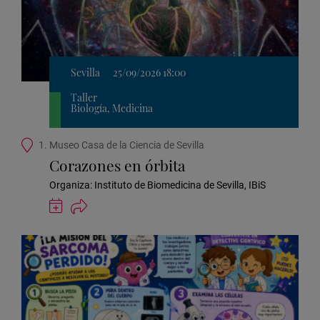
Sevilla
25/09/2026 18:00
Taller
Biología, Medicina
Ubicación
1. Museo Casa de la Ciencia de Sevilla
de
Corazones en órbita
la
actividad
Organiza: Instituto de Biomedicina de Sevilla, IBiS
Guardar
actividad
en
Google
Calendar