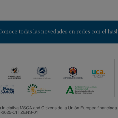
nstagram
Conoce todas las novedades en redes con el has