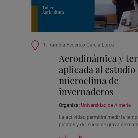
Taller
Agricultura
Ubicación
1. Rambla Federico García Lorca
de
Aerodinámica y te
la
actividad
aplicada al estudio
microclima de
invernaderos
Organiza:
Universidad de Almería
La actividad permitirá medir la temp
plantas y del suelo de grava de már
Guardar