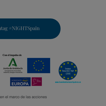
htag
#NIGHTSpain