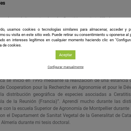
les
ica de parásitos naturales de
Ceratitis capitata
Wiedmann en la
do, usamos cookies o tecnologías similares para almacenar, acceder y p
mo su visita en este sitio web. Puede retirar su consentimiento u oponerse al
do en intereses legítimos en cualquier momento haciendo clic en "Configur
uencia del sexado precoz
Carica papaya
, L. en la producción y l
ca de cookies.
nadero de ventilación natural en Almería.
Aceptar
Configurar manualmente
fica se inició en 1995 mediante la realización de una estancia 
l de Cooperation pour la Recherche en Agronomie et pour le D
 la distribución geográfica de especies asociadas a Ceratit
isla de la Reunión (Francia)”. Aprendí mucho durante las dist
ve con la escuela Superior de Agronomía de Montpellier durante 
 con el Departament de Sanitat Vegetal de la Generalitat de Cat
 Almería durante mi tesis doctoral.