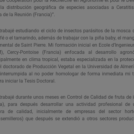
l de Cooperation pour la Recherche en Agronomie et pour le D
 la distribución geográfica de especies asociadas a Ceratit
la de la Reunión (Francia)”.
rabajé estudiando el ciclo de insectos parásitos de la mosca d
fé o el tamarindo, además de trabajar con la piña baby, el mango
mental de Saint Pierre. Mi formación inicial en Ecole d’Ingeni
OM), Cercy-Pontoise (Francia) enfocada al desarrollo agro
cipalmente en clima tropical, estaba especializada en la protec
del doctorado de Producción Vegetal en la Universidad de Almerí
 interrumpida al no poder homologar de forma inmediata mi t
a iniciar la Tesis Doctoral.
rabajé durante unos meses en Control de Calidad de fruta de 
na), para después desarrollar una actividad profesional d
ora de calidad, inicialmente de empresas del sector horto
semilleros) que después se extendió a otros sectores produc