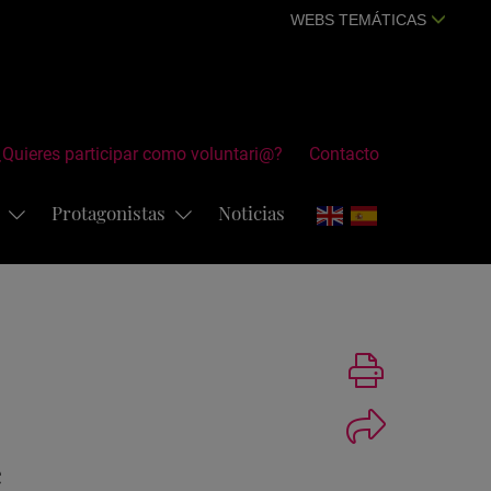
WEBS TEMÁTICAS
¿Quieres participar como voluntari@?
Contacto
s
Protagonistas
Noticias
Imprimir
é