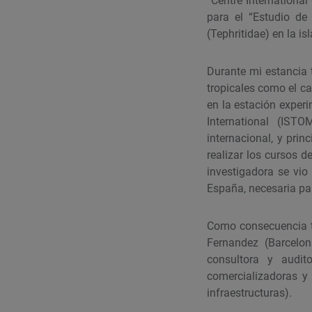
“Centre Internationa
para el “Estudio de
(Tephritidae) en la is
Durante mi estancia t
tropicales como el ca
en la estación experi
International (IST
internacional, y prin
realizar los cursos 
investigadora se vio
España, necesaria par
Como consecuencia t
Fernandez (Barcelo
consultora y audit
comercializadoras y 
infraestructuras).