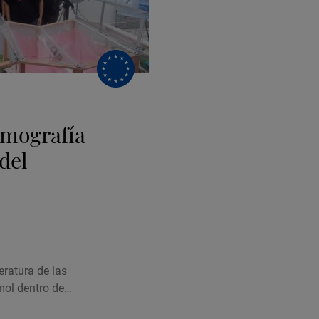
rmografía
 del
eratura de las
mol dentro de…