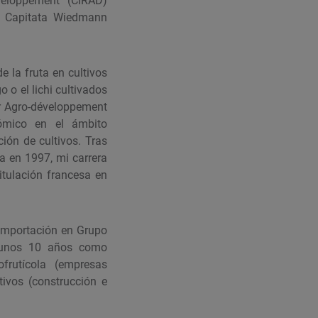
éveloppement” (CIRAD)
is Capitata Wiedmann
e la fruta en cultivos
 o el lichi cultivados
eur Agro-développement
nómico en el ámbito
ción de cultivos. Tras
a en 1997, mi carrera
itulación francesa en
importación en Grupo
e unos 10 años como
frutícola (empresas
tivos (construcción e