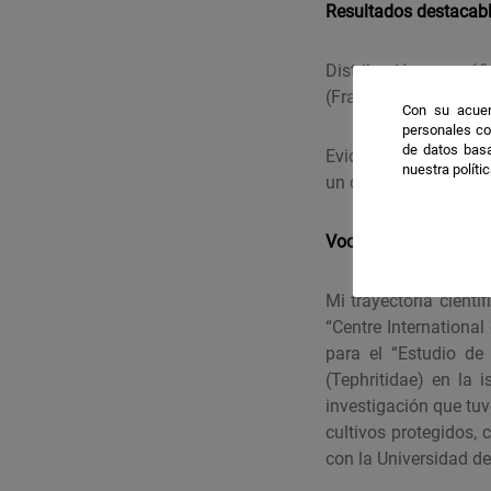
Resultados destacab
Distribución geográf
(Francia)
Con su acuer
personales co
de datos basa
Evidencia de la infl
nuestra políti
un cultivo bajo inver
Vocación
Mi trayectoria cientí
“Centre Internationa
para el “Estudio de
(Tephritidae) en la 
investigación que tu
cultivos protegidos,
con la Universidad de