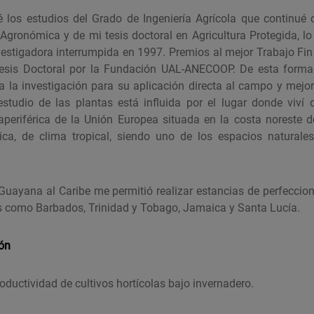
é los estudios del Grado de Ingeniería Agrícola que continué c
 Agronómica y de mi tesis doctoral en Agricultura Protegida, l
nvestigadora interrumpida en 1997. Premios al mejor Trabajo Fin
esis Doctoral por la Fundación UAL-ANECOOP. De esta forma
 la investigación para su aplicación directa al campo y mejo
studio de las plantas está influida por el lugar donde viví
raperiférica de la Unión Europea situada en la costa noreste 
ca, de clima tropical, siendo uno de los espacios naturale
Guayana al Caribe me permitió realizar estancias de perfeccio
s como Barbados, Trinidad y Tobago, Jamaica y Santa Lucía.
ión
oductividad de cultivos hortícolas bajo invernadero.