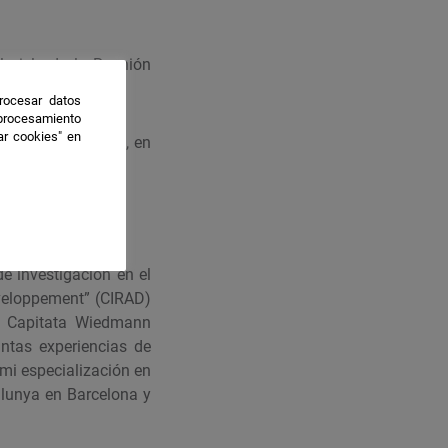
 isla de la Reunión
rocesar datos
 procesamiento
ar cookies" en
a calidad del fruto, en
de investigación en el
éveloppement” (CIRAD)
is Capitata Wiedmann
intas experiencias de
mi especialización en
alunya en Barcelona y