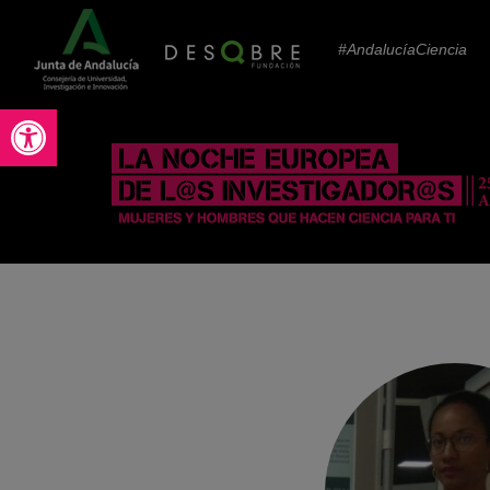
#AndalucíaCiencia
Abrir barra de herramientas