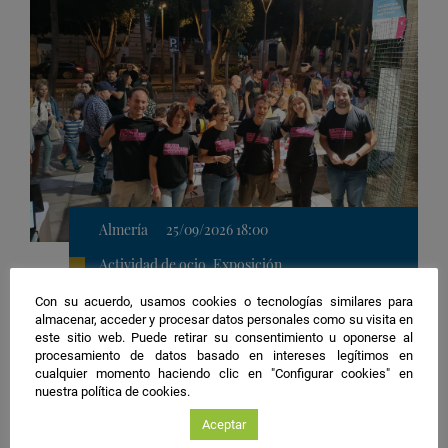
Almería
25/09/2026 18:00
Actividad de ocio, Exposición
Ingeniería
Con su acuerdo, usamos cookies o tecnologías similares para
almacenar, acceder y procesar datos personales como su visita en
Ubicación
3. Delegación del Gobierno de la Junta de Andalucía
este sitio web. Puede retirar su consentimiento u oponerse al
de
La computación nos invade
procesamiento de datos basado en intereses legítimos en
la
cualquier momento haciendo clic en "Configurar cookies" en
actividad
Organiza:
Universidad de Almería
nuestra política de cookies.
Guardar
Aceptar
actividad