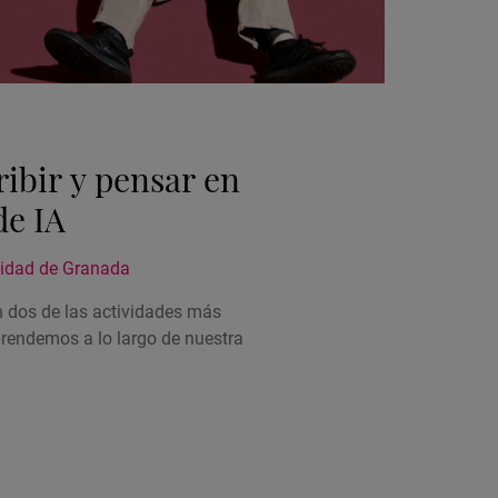
Charla,
Taller
Educac
Ubicac
Activi
de
ribir y pensar en
la
activi
de IA
sidad de Granada
on dos de las actividades más
rendemos a lo largo de nuestra