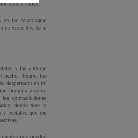
ción consolidados.
a de las tecnologías
campo específico de la
latos y las culturas
hecho literario, las
ia, despertaron en mí
dición humana y como
 las contradicciones
sidad, donde tuve la
s y sociales, que me
pectivas.
cimientos que puedan