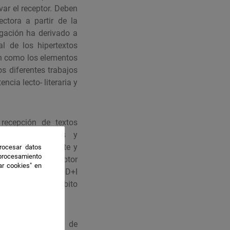
var el receptor. Deben
ectora a partir de la
igación ha derivado a
l de los hipertextos
ión como los elementos
os diferentes trabajos
cia lecto- literaria y
recepción de textos
ácticas híbridas y
 de literatura, arte y
rocesar datos
 procesamiento
or parte del receptor
ar cookies" en
 investigación I+D+I
ferente en el ámbito
minan los ámbitos de