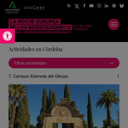
Abrir
Abrir barra de herramientas
menú
Actividades en Córdoba
Filtrar actividades
7. Campus Alameda del Obispo
1