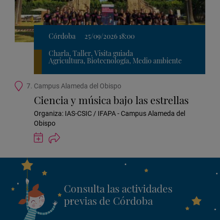
Córdoba
25/09/2026 18:00
Charla, Taller, Visita guiada
Agricultura, Biotecnología, Medio ambiente
Ubicación
7. Campus Alameda del Obispo
de
Ciencia y música bajo las estrellas
la
actividad
Organiza: IAS-CSIC / IFAPA - Campus Alameda del
Obispo
Guardar
actividad
en
Google
Calendar
Consulta las actividades
previas de Córdoba