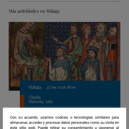
Más actividades en Málaga
Málaga
25/09/2026 18:00
Charla
Historia, Arte
Ubicación
2. Rectorado de la Universidad de Málaga
Con su acuerdo, usamos cookies o tecnologías similares para
de
almacenar, acceder y procesar datos personales como su visita en
Divulgatón | Consentir el impuesto,
C
la
este sitio web. Puede retirar su consentimiento u oponerse al