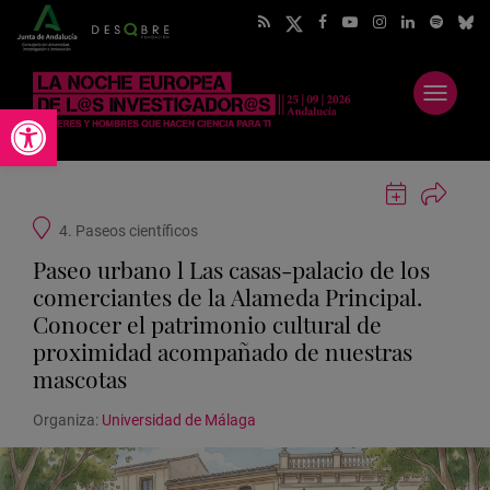
Abrir
Abrir barra de herramientas
menú
Guardar
actividad
Ubicación
4. Paseos científicos
en
de
Google
Paseo urbano l Las casas-palacio de los
la
Calendar
actividad
comerciantes de la Alameda Principal.
Conocer el patrimonio cultural de
proximidad acompañado de nuestras
mascotas
Organiza:
Universidad de Málaga