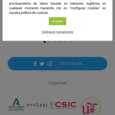
resistir al poder: lecciones de la Edad
actividad
procesamiento de datos basado en intereses legítimos en
Media al presente
cualquier momento haciendo clic en "Configurar cookies" en
nuestra política de cookies.
Organiza:
Universidad de Málaga
Aceptar
Guardar
actividad
Configurar manualmente
en
Google
Calendar
#NIGHTSpain
facebook
twitter
instagram