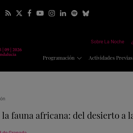
Sobre La Noche
Programación
Actividades Previa
lón
la fauna africana: del desierto a 
d de Granada