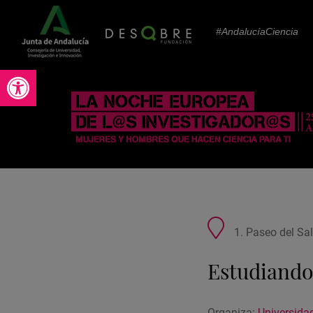
#AndalucíaCiencia
Abrir barra de herramientas
Ubicación
1. Paseo del Sa
de
la
Estudiando 
actividad
Organiza:
Universida