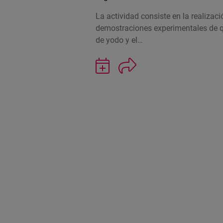
La actividad consiste en la realizac
demostraciones experimentales de qu
de yodo y el…
Guardar
actividad
en
Google
Calendar