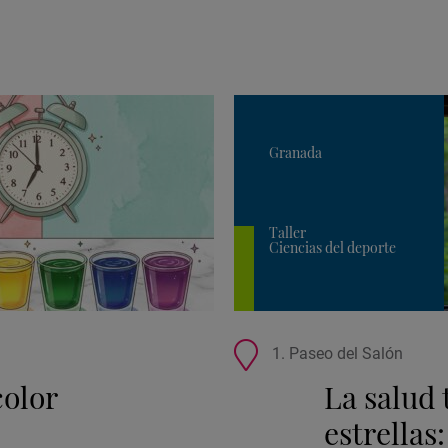
Granada
Taller
Ciencias del deporte
Ubicación
1. Paseo del Salón
de
color
La salud 
la
actividad
estrellas: