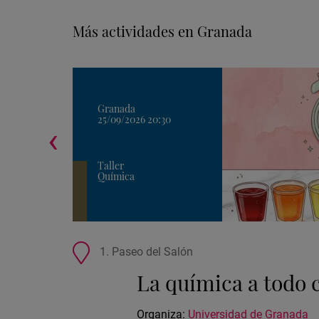
Más actividades en Granada
Granada
25/09/2026 20:30
‹
Taller
Química
Ubicación
1. Paseo del Salón
de
La química a todo 
la
actividad
Organiza:
Universidad de Granada