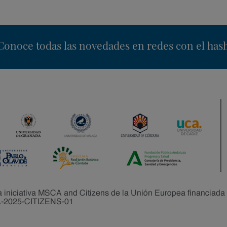
nstagram
Conoce todas las novedades en redes con el has