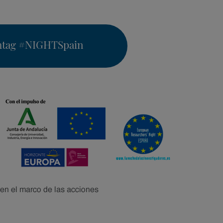
htag
#NIGHTSpain