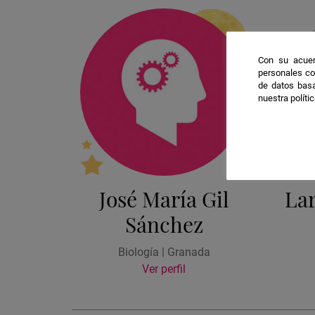
Con su acuer
personales co
de datos basa
nuestra políti
José María Gil
Lar
Sánchez
Biología | Granada
Ver perfil