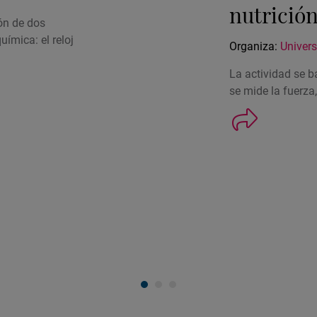
nutrició
ión de dos
ímica: el reloj
Organiza:
Univer
La actividad se 
se mide la fuerza