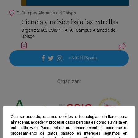
Ubicación
7. Campus Alameda del Obispo
de
Ciencia y música bajo las estrellas
la
actividad
Organiza: IAS-CSIC / IFAPA - Campus Alameda del
Obispo
Guardar
actividad
en
#NIGHTSpain
Google
facebook
twitter
instagram
Calendar
Con su acuerdo, usamos cookies o tecnologías similares para
almacenar, acceder y procesar datos personales como su visita en
este sitio web. Puede retirar su consentimiento u oponerse al
procesamiento de datos basado en intereses legítimos en