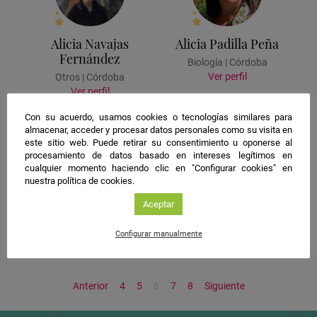
Alicia Navajas
Alicia Padilla Peña
Fernández
Biología | Córdoba
Ver perfil
Otros | Córdoba
Ver perfil
Con su acuerdo, usamos cookies o tecnologías similares para
almacenar, acceder y procesar datos personales como su visita en
este sitio web. Puede retirar su consentimiento u oponerse al
procesamiento de datos basado en intereses legítimos en
cualquier momento haciendo clic en "Configurar cookies" en
nuestra política de cookies.
Alicia Pelegrina
Alicia Pereira das
Aceptar
Gutiérrez
Neves Yedig
Configurar manualmente
Filología | Jaén
Matemáticas | Jaén
Ver perfil
Ver perfil
Anterior
4
5
6
7
8
Siguiente