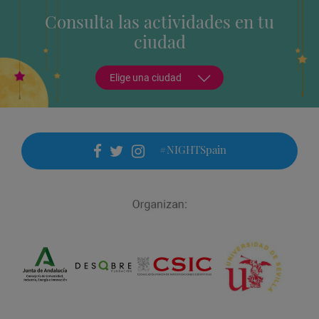
Consulta las actividades en tu
ciudad
Elige una ciudad
#NIGHTSpain
facebook
twitter
instagram