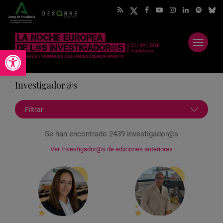
Abrir
Abrir barra de herramientas
menú
Investigador@s
Filtrar
Se han encontrado 2439 investigador@s
Ver Investigador@s de ediciones anteriores