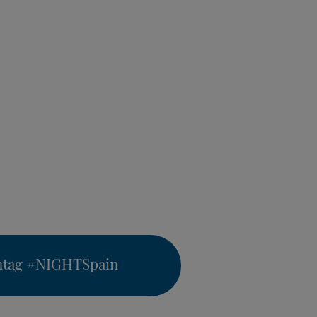
htag
#NIGHTSpain