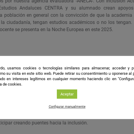
dos por nuestra agencia evaluadora -ANECA-. Con Inclusión Ac
Estudios Andaluces CENTRA y su alumnado crean apoyos 
la población en general con la convicción de que la academia
 la ciudadanía, tengan estudios académicos o no los tengan.
docente se presenta en la Noche Europea en este 2025.
a oportunidad de dar clases al alumnado de Deporte y de Educ
do, usamos cookies o tecnologías similares para almacenar, acceder y p
rdenal Spínola hicieron posible que esta experiencia fuer
mo su visita en este sitio web. Puede retirar su consentimiento u oponerse al
 el alumnado necesita que de lo mejor de mí misma y lo mejor
do en intereses legítimos en cualquier momento haciendo clic en "Configur
rentes ámbitos de la vida profesional. Nos unimos para que así
ca de cookies.
Aceptar
Configurar manualmente
mia esté al servicio de la sociedad y que las comunidad
cipar creando puentes hacia la inclusión.