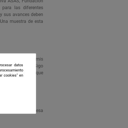
tiva ASAS, Fundación
para las diferentes
 y sus avances deben
 Una muestra de esta
ación Especial y mis
rocesar datos
a maravillosa. Sigo
 procesamiento
 de las personas que
ar cookies" en
 sea.
es que componen esa