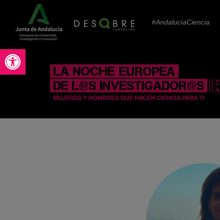
#AndalucíaCiencia
Abrir barra de herramientas