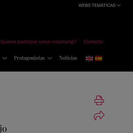
WEBS TEMÁTICAS
¿Quieres participar como voluntari@?
Contacto
s
Protagonistas
Noticias
Imprimir
jo