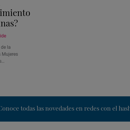
n
cimiento
inas?
ide
 de la
s Mujeres
os…
nstagram
Conoce todas las novedades en redes con el has