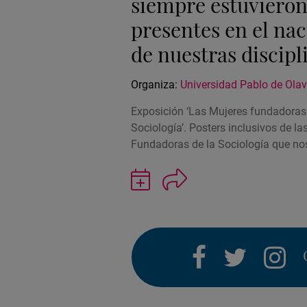
siempre estuviero
presentes en el na
de nuestras discipl
Organiza:
Universidad Pablo de Olav
Exposición ‘Las Mujeres fundadoras
Sociología’. Posters inclusivos de la
Fundadoras de la Sociología que n
Guardar
actividad
en
Google
Calendar
facebook
twitter
i