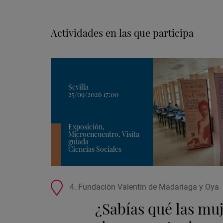
Actividades en las que participa
Sevilla
25/09/2026 17:00
Exposición,
Microencuentro, Visita
guiada
Ciencias Sociales
Ubicación
4. Fundación Valentín de Madariaga y Oya
de
¿Sabías qué las mu
la
actividad