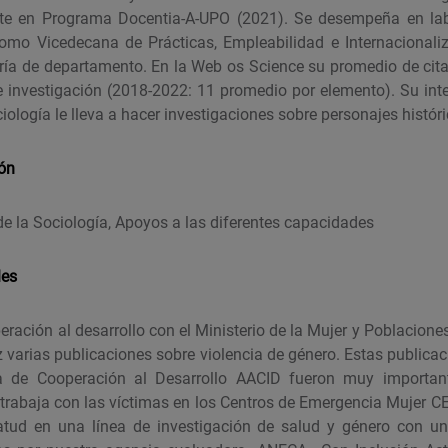
te en Programa Docentia-A-UPO (2021). Se desempeña en lab
omo Vicedecana de Prácticas, Empleabilidad e Internacionali
aría de departamento. En la Web os Science su promedio de cit
e investigación (2018-2022: 11 promedio por elemento). Su inte
ología le lleva a hacer investigaciones sobre personajes históri
ión
e la Sociología, Apoyos a las diferentes capacidades
les
ración al desarrollo con el Ministerio de la Mujer y Poblacione
z varias publicaciones sobre violencia de género. Estas publicac
a de Cooperación al Desarrollo AACID fueron muy importan
 trabaja con las víctimas en los Centros de Emergencia Mujer 
Matud en una línea de investigación de salud y género con un