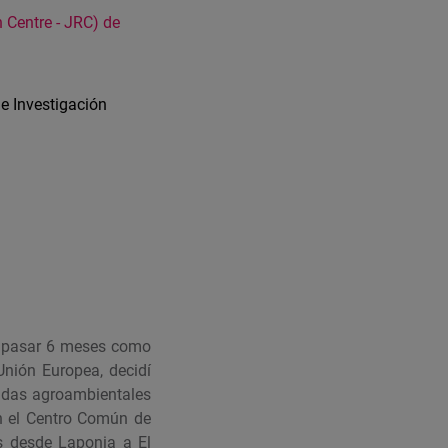
 Centre - JRC) de
e Investigación
de pasar 6 meses como
Unión Europea, decidí
didas agroambientales
en el Centro Común de
s desde Laponia a El