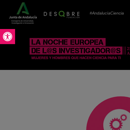
#AndalucíaCiencia
Abrir barra de herramientas