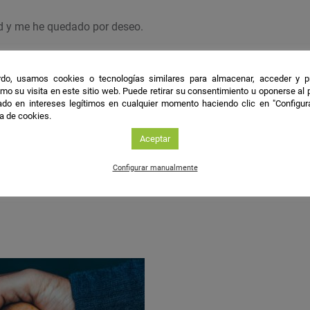
d y me he quedado por deseo.
do, usamos cookies o tecnologías similares para almacenar, acceder y p
mo su visita en este sitio web. Puede retirar su consentimiento u oponerse al
 por uno, así que van dos: 1) Promover la accesibilidad 
do en intereses legítimos en cualquier momento haciendo clic en "Configur
ca de cookies.
estigación ya que es dinero público y los resultados deben co
ara la transferencia de conocimiento. 2) Que la investigación s
Aceptar
las personas que afectan o son afectadas por los proyectos.
Configurar manualmente