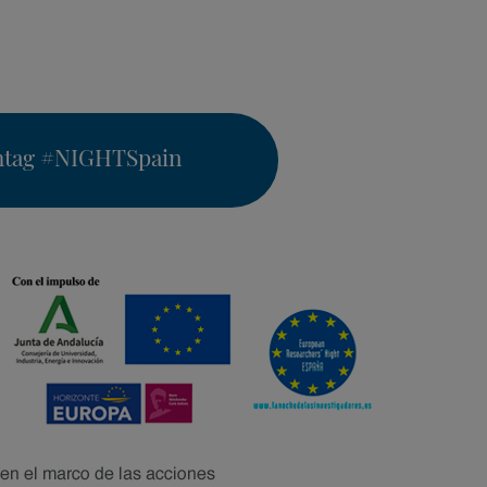
htag
#NIGHTSpain