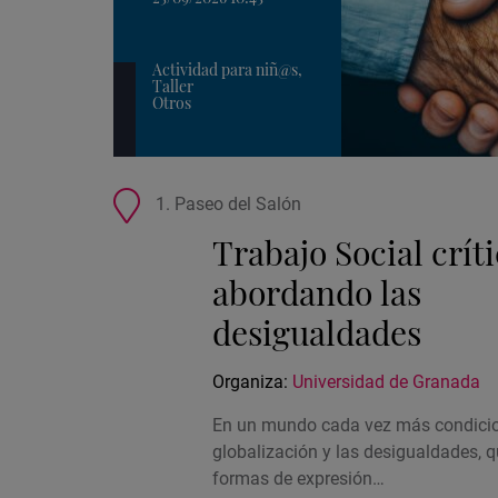
Actividad para niñ@s,
Taller
Otros
Ubicación
1. Paseo del Salón
de
Trabajo Social críti
la
actividad
abordando las
desigualdades
Organiza:
Universidad de Granada
En un mundo cada vez más condicio
globalización y las desigualdades, 
formas de expresión…