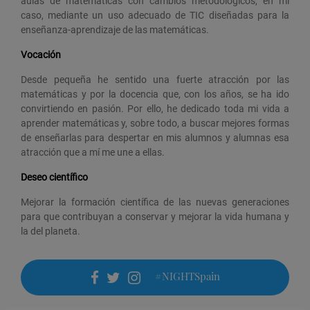
aulas de matemáticas con cambios metodológicos, en mi
caso, mediante un uso adecuado de TIC diseñadas para la
enseñanza-aprendizaje de las matemáticas.
Vocación
Desde pequeña he sentido una fuerte atracción por las
matemáticas y por la docencia que, con los años, se ha ido
convirtiendo en pasión. Por ello, he dedicado toda mi vida a
aprender matemáticas y, sobre todo, a buscar mejores formas
de enseñarlas para despertar en mis alumnos y alumnas esa
atracción que a mí me une a ellas.
Deseo científico
Mejorar la formación científica de las nuevas generaciones
para que contribuyan a conservar y mejorar la vida humana y
la del planeta.
#NIGHTSpain
facebook
twitter
instagram