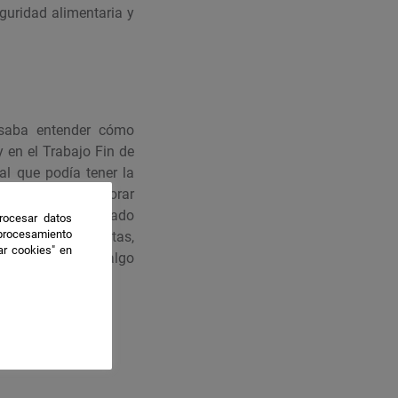
guridad alimentaria y
esaba entender cómo
 en el Trabajo Fin de
al que podía tener la
ctamente para mejorar
haciendo el doctorado
rocesar datos
 procesamiento
ás retos, preguntas,
ar cookies" en
render y aportar algo