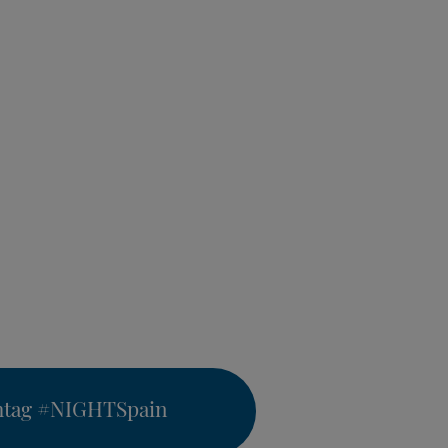
htag
#NIGHTSpain