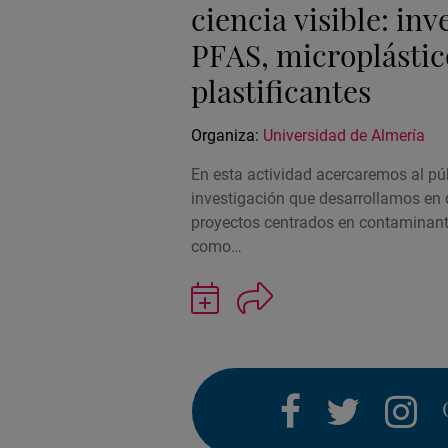
ciencia visible: in
PFAS, microplástic
plastificantes
Organiza:
Universidad de Almería
En esta actividad acercaremos al púb
investigación que desarrollamos en 
proyectos centrados en contaminant
como…
Guardar
actividad
en
Google
Calendar
facebook
twitter
i