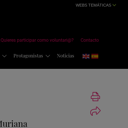
WEBS TEMÁTICAS
¿Quieres participar como voluntari@?
Contacto
s
Protagonistas
Noticias
Imprimir
Muriana