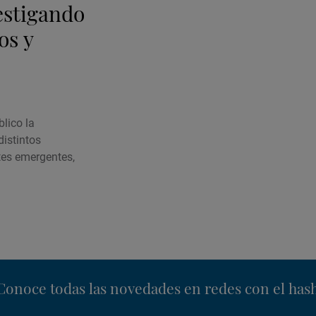
vestigando
os y
lico la
distintos
es emergentes,
nstagram
Conoce todas las novedades en redes con el has