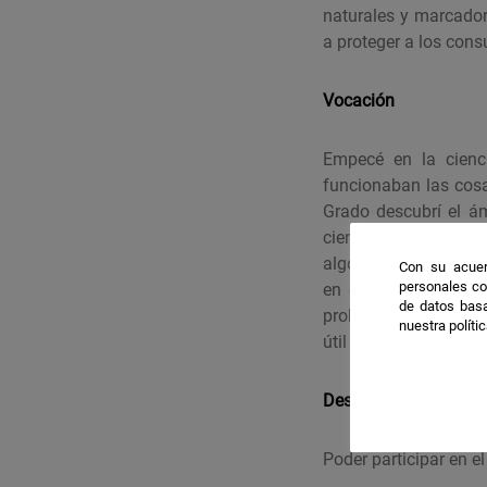
naturales y marcador
a proteger a los con
Vocación
Empecé en la cienc
funcionaban las cosa
Grado descubrí el ám
ciencia en la vida d
algo tan esencial co
Con su acuer
personales co
en esa misma línea 
de datos basa
problemas y formas d
nuestra políti
útil es lo que hace qu
Deseo científico
Poder participar en e