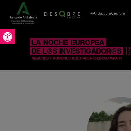
#AndalucíaCiencia
Abrir barra de herramientas