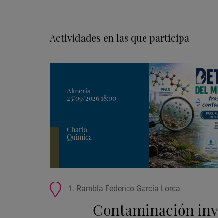
Actividades en las que participa
Almería
25/09/2026 18:00
Charla
Química
Ubicación
1. Rambla Federico García Lorca
de
Contaminación invi
la
actividad