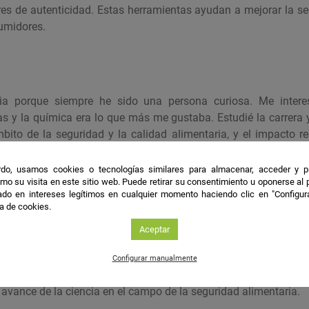
es de autenticidad. Estas herramientas ayudan a mejorar la se
sumidores.
ia porque siempre he sido una persona curiosa. Me inter
s y la química era lo que más me gustaba. Estudié la carrera y
bito de la seguridad y la calidad alimentaria, y el impacto re
iaria. Ver cómo el conocimiento químico podía aplicarse dire
mo los alimentos hizo que quisiera profundizar más. Continué 
do, usamos cookies o tecnologías similares para almacenar, acceder y p
mo su visita en este sitio web. Puede retirar su consentimiento u oponerse al
y cuando lo terminé, me di cuenta de que seguía habiendo m
do en intereses legítimos en cualquier momento haciendo clic en "Configur
e mejorar el sistema alimentario. Esa sensación de avanzar, ap
ca de cookies.
e siga en la investigación.
Aceptar
Configurar manualmente
l avance de la ciencia en el campo de la seguridad alimentaria.