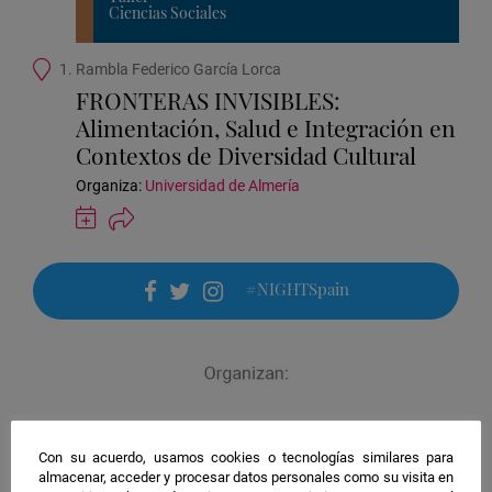
Ciencias Sociales
Ubicación
1. Rambla Federico García Lorca
de
FRONTERAS INVISIBLES:
la
Alimentación, Salud e Integración en
actividad
Contextos de Diversidad Cultural
Organiza:
Universidad de Almería
Guardar
actividad
en
Google
#NIGHTSpain
Calendar
facebook
twitter
instagram
Con su acuerdo, usamos cookies o tecnologías similares para
almacenar, acceder y procesar datos personales como su visita en