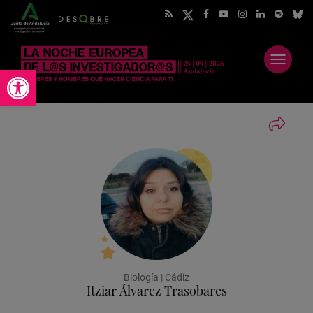
Abrir
Abrir barra de herramientas
menú
Biología | Cádiz
Itziar Álvarez Trasobares