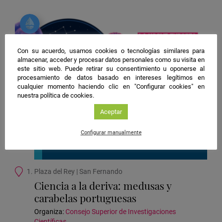
Con su acuerdo, usamos cookies o tecnologías similares para
almacenar, acceder y procesar datos personales como su visita en
este sitio web. Puede retirar su consentimiento u oponerse al
procesamiento de datos basado en intereses legítimos en
cualquier momento haciendo clic en "Configurar cookies" en
nuestra política de cookies.
Aceptar
Cádiz
Configurar manualmente
Taller
Ciencias del mar
Ubicación
1. Plaza del Rey | San Fernando
de
Ciencia a la deriva: medusas y
la
carabelas portuguesas
actividad
Organiza:
Consejo Superior de Investigaciones
Científicas