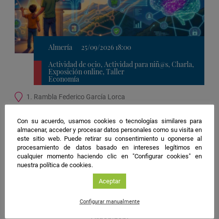
Almería
25/09/2026 18:00
Actividad de ocio, Actividad para niñ@s, Charla,
Exposición online, Taller
Economía
Ubicación
1. Rambla Federico García Lorca
de
Ecosistemas digitales: Inteligencia de
la
datos para un mundo interconectado
Con su acuerdo, usamos cookies o tecnologías similares para
actividad
almacenar, acceder y procesar datos personales como su visita en
Organiza:
Universidad de Almería
este sitio web. Puede retirar su consentimiento u oponerse al
procesamiento de datos basado en intereses legítimos en
Guardar
cualquier momento haciendo clic en "Configurar cookies" en
actividad
nuestra política de cookies.
en
Google
Aceptar
#NIGHTSpain
Calendar
facebook
twitter
instagram
Configurar manualmente