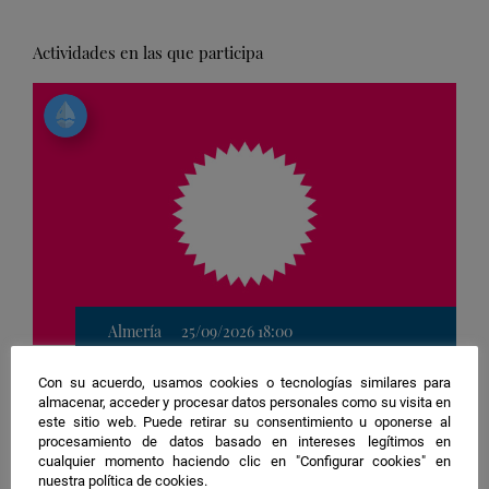
Actividades en las que participa
Almería
25/09/2026 18:00
Actividad para niñ@s
Con su acuerdo, usamos cookies o tecnologías similares para
Agricultura
almacenar, acceder y procesar datos personales como su visita en
este sitio web. Puede retirar su consentimiento u oponerse al
Ubicación
4. Paseo de Almería
procesamiento de datos basado en intereses legítimos en
de
cualquier momento haciendo clic en "Configurar cookies" en
Agricultura con ciencia: cuidamos el
la
nuestra política de cookies.