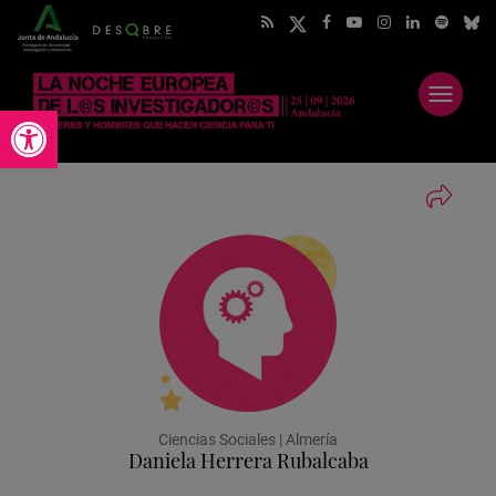
Abrir
Abrir barra de herramientas
menú
Ciencias Sociales | Almería
Daniela Herrera Rubalcaba