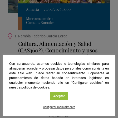
Almería
25/09/2026 18:00
Microencuentro
Ciencias Sociales
Ubicación
1. Rambla Federico García Lorca
de
Cultura, Alimentación y Salud
la
(CAS360º). Conocimiento y usos
actividad
tradicionales de plantas autóctonas
en Almería
Con su acuerdo, usamos cookies o tecnologías similares para
almacenar, acceder y procesar datos personales como su visita en
Organiza:
Universidad de Almería
este sitio web. Puede retirar su consentimiento u oponerse al
Guardar
procesamiento de datos basado en intereses legítimos en
actividad
cualquier momento haciendo clic en "Configurar cookies" en
nuestra política de cookies.
en
Google
#NIGHTSpain
Aceptar
Calendar
facebook
twitter
instagram
Configurar manualmente