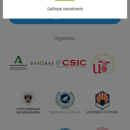
Configurar manualmente
#NIGHTSpain
facebook
twitter
instagram