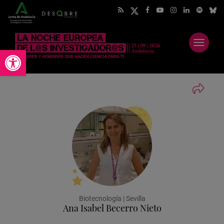
Abrir
Abrir barra de herramientas
menú
Biotecnología | Sevilla
Ana Isabel Becerro Nieto