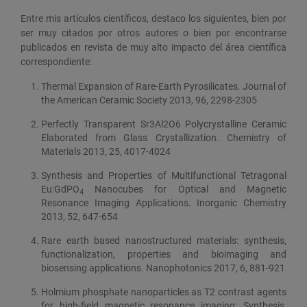
Entre mis artículos científicos, destaco los siguientes, bien por
ser muy citados por otros autores o bien por encontrarse
publicados en revista de muy alto impacto del área científica
correspondiente:
Thermal Expansion of Rare-Earth Pyrosilicates. Journal of
the American Ceramic Society 2013, 96, 2298-2305
Perfectly Transparent Sr3Al2O6 Polycrystalline Ceramic
Elaborated from Glass Crystallization. Chemistry of
Materials 2013, 25, 4017-4024
Synthesis and Properties of Multifunctional Tetragonal
Eu:GdPO
Nanocubes for Optical and Magnetic
4
Resonance Imaging Applications. Inorganic Chemistry
2013, 52, 647-654
Rare earth based nanostructured materials: synthesis,
functionalization, properties and bioimaging and
biosensing applications. Nanophotonics 2017, 6, 881-921
Holmium phosphate nanoparticles as T2 contrast agents
for high-field magnetic resonance imaging: Synthesis,