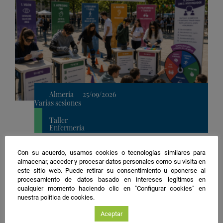
Almería
25/09/2026
Varias sesiones
Taller
Enfermería
Ubicación
2. Mirador de la Rambla
de
Con su acuerdo, usamos cookies o tecnologías similares para
Ponte en mis zapatos: vive el
almacenar, acceder y procesar datos personales como su visita en
la
envejecimiento, descubre la
este sitio web. Puede retirar su consentimiento u oponerse al
actividad
procesamiento de datos basado en intereses legítimos en
investigación
cualquier momento haciendo clic en "Configurar cookies" en
nuestra política de cookies.
Organiza:
Universidad de Almería
Guardar
Aceptar
actividad