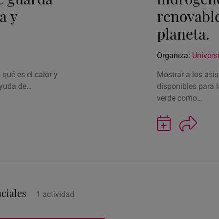
a y
renovable
planeta.
Organiza:
Univers
 qué es el calor y
Mostrar a los asis
ayuda de…
disponibles para 
verde como…
Guardar
actividad
en
Google
Calendar
nciales
1
actividad