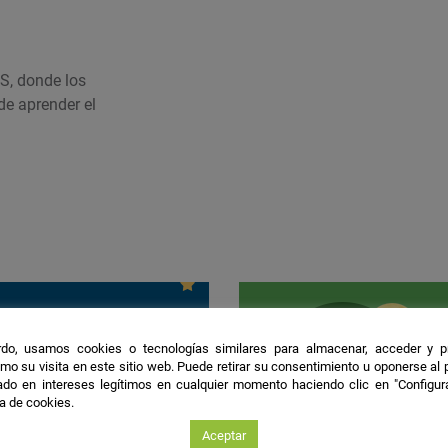
ES, donde los
de aprender el
do, usamos cookies o tecnologías similares para almacenar, acceder y p
s actividades
mo su visita en este sitio web. Puede retirar su consentimiento u oponerse al
 Huelva
do en intereses legítimos en cualquier momento haciendo clic en "Configur
ca de cookies.
Aceptar