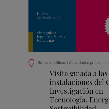
Huelva
25/09/2026 11:00
Visita guiada
Ingeniería, Nuevas
tecnologías
Ubicación
Rutas científicas | Actividades presencial
de
Visita guiada a las
la
actividad
instalaciones del 
Investigación en
Tecnología, Energ
Sostenibilidad