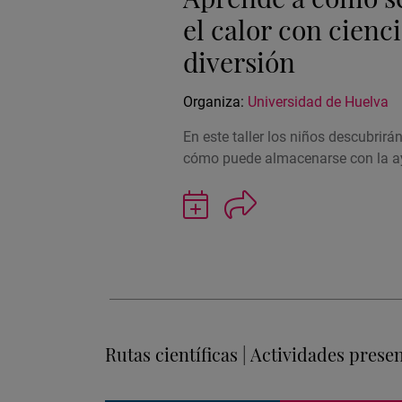
el calor con cienci
diversión
Organiza:
Universidad de Huelva
En este taller los niños descubrirán
cómo puede almacenarse con la 
Guardar
actividad
en
Google
Calendar
Rutas científicas | Actividades prese