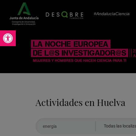
#AndalucíaCiencia
Abrir barra de herramientas
Actividades en Huelva
Realiza
Seleccionar
Todas las localiz
aquí
localización: