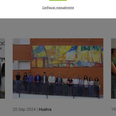
Saber
más
Configurar manualmente
20 Sep 2024
|
Huelva
19