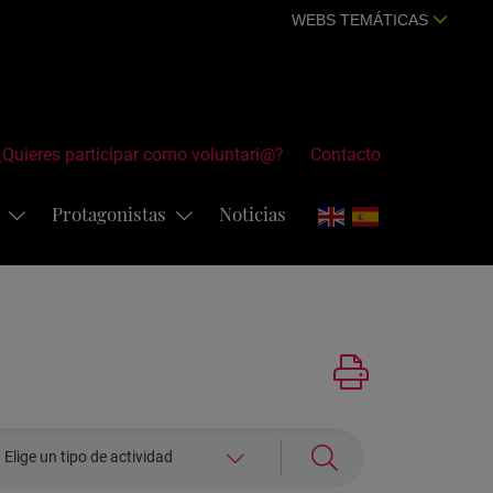
WEBS TEMÁTICAS
¿Quieres participar como voluntari@?
Contacto
s
Protagonistas
Noticias
eleccionar
Elige un tipo de actividad
ctividad: