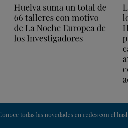
Huelva suma un total de
L
66 talleres con motivo
l
de La Noche Europea de
H
los Investigadores
p
c
a
c
a
nstagram
Conoce todas las novedades en redes con el has