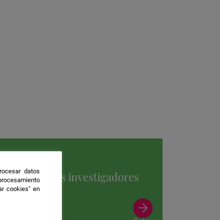
rocesar datos
Conoce a los investigadores
 procesamiento
de Huelva
ar cookies" en