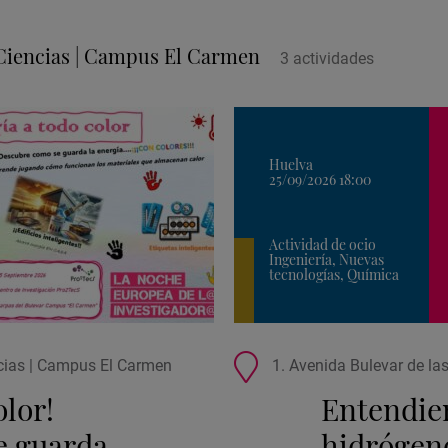
s Ciencias | Campus El Carmen
3
actividad
es
Huelva
25/09/2026 18:00
Actividad de ocio
Ingeniería, Nuevas
tecnologías, Química
Ubicación
ncias | Campus El Carmen
1. Avenida Bulevar de la
de
olor!
Entendien
la
actividad
e guarda
hidrógeno