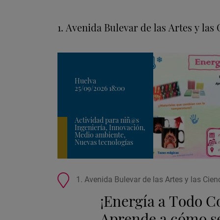
tu
búsqueda:
1. Avenida Bulevar de las Artes y la
Huelva
25/09/2026 18:00
Actividad para niñ@s
Ingeniería, Innovación,
Medio ambiente,
Nuevas tecnologías
Ubicación
1. Avenida Bulevar de las Artes y las Cie
de
¡Energía a Todo C
la
actividad
Aprende a cómo s