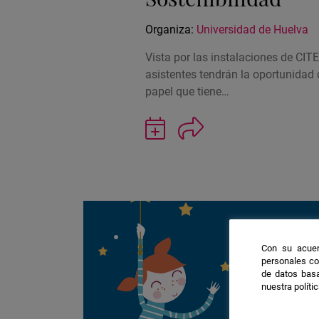
Organiza:
Universidad de Huelva
Vista por las instalaciones de CIT
asistentes tendrán la oportunidad 
papel que tiene…
Guardar
actividad
en
Google
Calendar
Con su acuer
Consulta la
personales co
previas de
de datos basa
nuestra políti