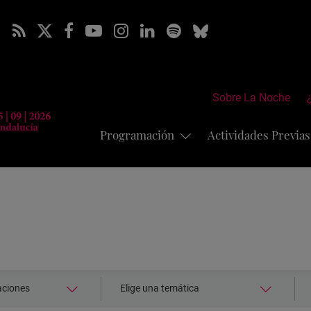
Sobre La Noche
Programación
Actividades Previa
Seleccionar
S
aciones
Elige una temática
temática:
a