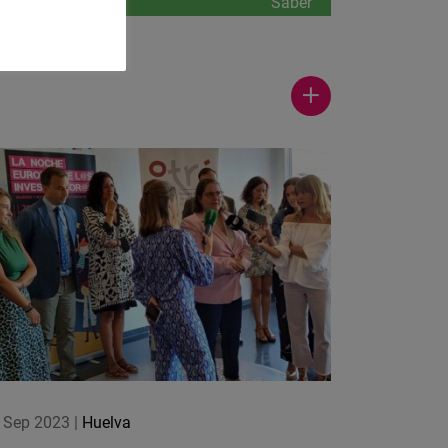
Saber
más
Ver
más
noticias
 Sep 2023
|
Huelva