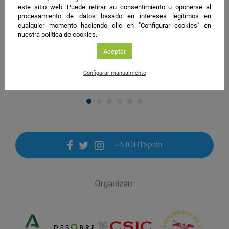
nomofobia a tu vida
actividad
este sitio web. Puede retirar su consentimiento u oponerse al
procesamiento de datos basado en intereses legítimos en
Organiza: Universidad de Almería junto a FIBAO
cualquier momento haciendo clic en "Configurar cookies" en
nuestra política de cookies.
Aceptar
Configurar manualmente
#NIGHTSpain
facebook
twitter
instagram