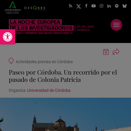
Abrir
Abrir barra de herramientas
menú
Guardar
actividad
Ubicación
Actividades previas en Córdoba
en
de
Google
Paseo por Córdoba. Un recorrido por el
la
Calendar
actividad
pasado de Colonia Patricia
Organiza:
Universidad de Córdoba