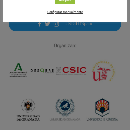
Configurar manualmente
#NIGHTSpain
facebook
twitter
instagram