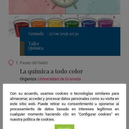
Granada
25/09/2026 20:30
Taller
Química
Ubicación
1. Paseo del Salón
de
La química a todo color
la
actividad
Organiza:
Universidad de Granada
Guardar
e
actividad
Con su acuerdo, usamos cookies o tecnologías similares para
en
almacenar, acceder y procesar datos personales como su visita en
Google
este sitio web. Puede retirar su consentimiento u oponerse al
Calendar
procesamiento de datos basado en intereses legítimos en
cualquier momento haciendo clic en "Configurar cookies" en
nuestra política de cookies.
Aceptar