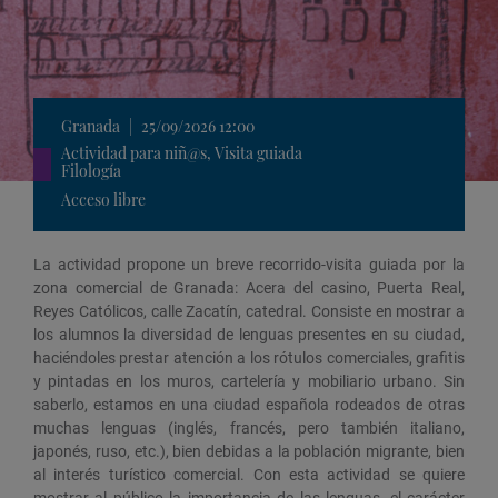
Granada
|
25/09/2026 12:00
Actividad para niñ@s, Visita guiada
Filología
Acceso libre
La actividad propone un breve recorrido-visita guiada por la
zona comercial de Granada: Acera del casino, Puerta Real,
Reyes Católicos, calle Zacatín, catedral. Consiste en mostrar a
los alumnos la diversidad de lenguas presentes en su ciudad,
haciéndoles prestar atención a los rótulos comerciales, grafitis
y pintadas en los muros, cartelería y mobiliario urbano. Sin
saberlo, estamos en una ciudad española rodeados de otras
muchas lenguas (inglés, francés, pero también italiano,
japonés, ruso, etc.), bien debidas a la población migrante, bien
al interés turístico comercial. Con esta actividad se quiere