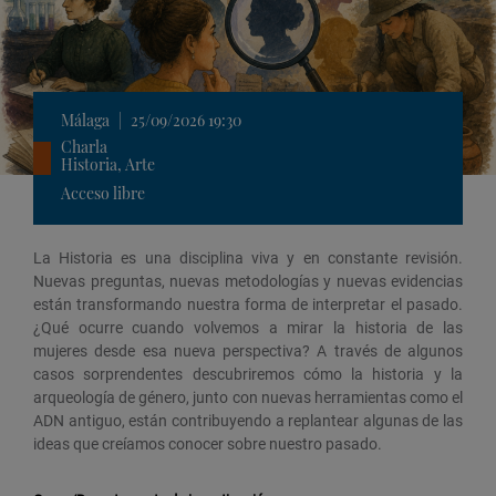
Málaga
|
25/09/2026 19:30
Charla
Historia, Arte
Acceso libre
La Historia es una disciplina viva y en constante revisión.
Nuevas preguntas, nuevas metodologías y nuevas evidencias
están transformando nuestra forma de interpretar el pasado.
¿Qué ocurre cuando volvemos a mirar la historia de las
mujeres desde esa nueva perspectiva? A través de algunos
casos sorprendentes descubriremos cómo la historia y la
arqueología de género, junto con nuevas herramientas como el
ADN antiguo, están contribuyendo a replantear algunas de las
ideas que creíamos conocer sobre nuestro pasado.