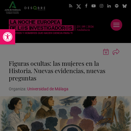
Abrir
Abrir barra de herramientas
menú
Guardar
actividad
Figuras ocultas: las mujeres en la
en
Google
Historia. Nuevas evidencias, nuevas
Calendar
preguntas
Organiza:
Universidad de Málaga