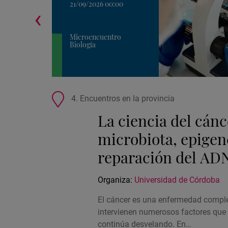
21/09/2026 00:00
‹
Microencuentro
Biología
Ubicación
4. Encuentros en la provincia
de
La ciencia del cánc
la
actividad
microbiota, epigen
reparación del ADN
Organiza:
Universidad de Córdoba
El cáncer es una enfermedad comple
intervienen numerosos factores que 
continúa desvelando. En…