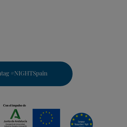
htag
#NIGHTSpain