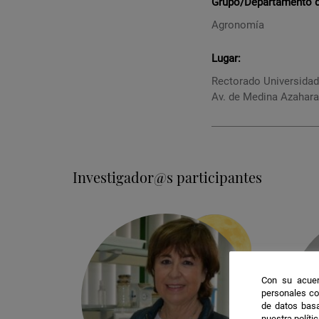
Grupo/Departamento de
Agronomía
Lugar:
Rectorado Universida
Av. de Medina Azahara
Investigador@s participantes
Con su acuer
personales co
de datos basa
nuestra políti