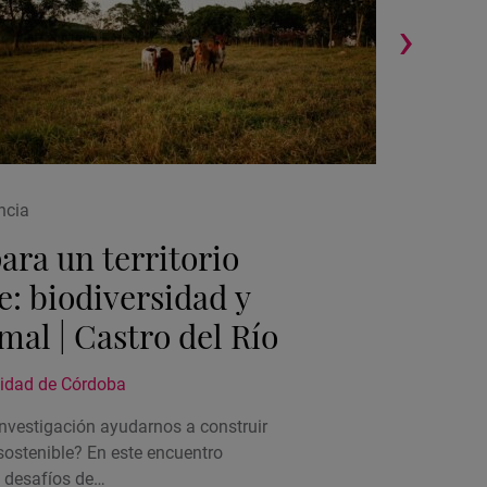
15/09/2
›
Microe
Filolog
Ubicac
ncia
4. Enc
de
ara un territorio
la
activi
e: biodiversidad y
mal | Castro del Río
sidad de Córdoba
nvestigación ayudarnos a construir
 sostenible? En este encuentro
 desafíos de…