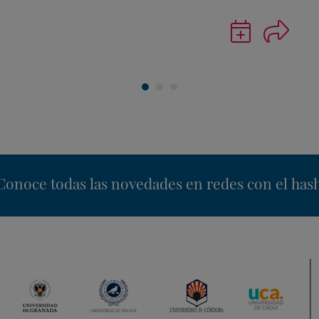
Guardar
actividad
en
Google
Calendar
nstagram
Conoce todas las novedades en redes con el has