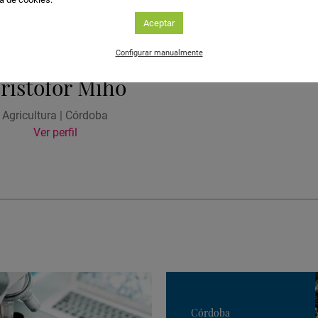
Aceptar
Configurar manualmente
ristofor Miho
Agricultura | Córdoba
Ver perfil
Córdoba