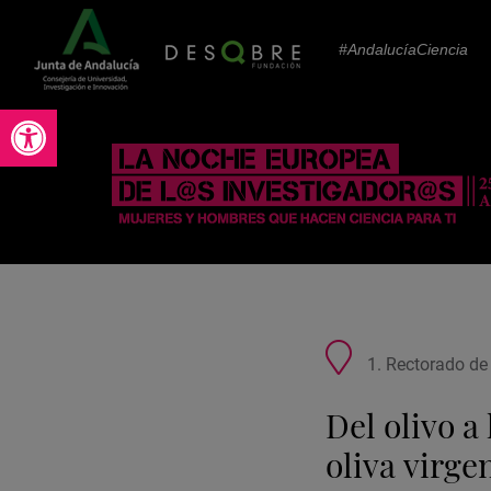
#AndalucíaCiencia
Abrir barra de herramientas
Ubicación
1. Rectorado de 
de
la
Del olivo a
actividad
oliva virge