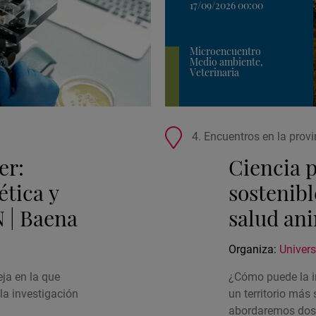
17/09/2026 00:00
Microencuentro
Medio ambiente,
Veterinaria
Ubicación
4. Encuentros en la provi
de
er:
Ciencia p
la
actividad
ética y
sostenibl
 | Baena
salud ani
Organiza:
Univer
ja en la que
¿Cómo puede la i
la investigación
un territorio más
abordaremos dos