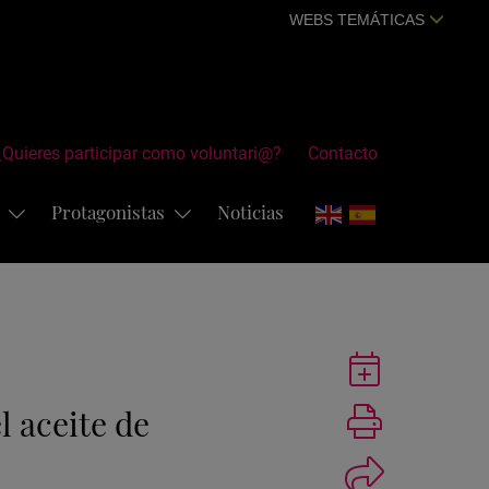
WEBS TEMÁTICAS
¿Quieres participar como voluntari@?
Contacto
s
Protagonistas
Noticias
Guardar
actividad
en
Imprimir
l aceite de
Google
Calendar