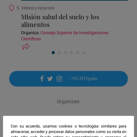
Ubicación
5. Vídeos y recursos
de
Misión salud del suelo y los
la
alimentos
actividad
Organiza:
Consejo Superior de Investigaciones
Científicas
#NIGHTSpain
facebook
twitter
instagram
Con su acuerdo, usamos cookies o tecnologías similares para
almacenar, acceder y procesar datos personales como su visita en