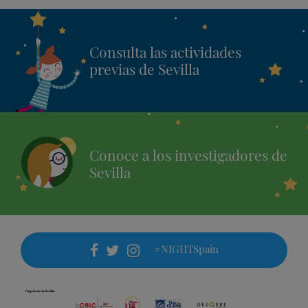
Consulta las actividades
previas de Sevilla
Conoce a los investigadores de
Sevilla
#NIGHTSpain
facebook
twitter
instagram