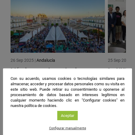
26 Sep 2025
|
Andalucía
25 Sep 2025
|
Más de 3.400 investigadores
La UHU a
acercan hoy la ciencia a los
Europea d
Con su acuerdo, usamos cookies o tecnologías similares para
ciudadanos en las calles de
en el Bo
almacenar, acceder y procesar datos personales como su visita en
este sitio web. Puede retirar su consentimiento u oponerse al
Andalucía
de El Ca
procesamiento de datos basado en intereses legítimos en
cualquier momento haciendo clic en "Configurar cookies" en
nuestra política de cookies.
Aceptar
#NIGHTSpain
Configurar manualmente
facebook
twitter
instagram