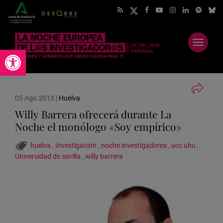
Abrir
Abrir barra de herramientas
menú
05 Ago 2013
|
Huelva
Willy Barrera ofrecerá durante La
Noche el monólogo «Soy empírico»
huelva
,
Investigación
,
noche investigadores
,
ucc uhu
,
Universidad de sevilla
,
willy barrera