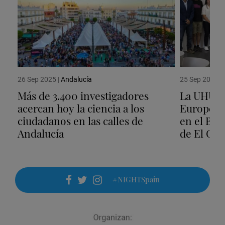
26 Sep 2025
|
Andalucía
25 Sep 2025
|
Más de 3.400 investigadores
La UHU a
acercan hoy la ciencia a los
Europea d
ciudadanos en las calles de
en el Bo
Andalucía
de El Ca
#NIGHTSpain
facebook
twitter
instagram