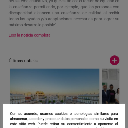
del sistema educativo, ya que establece el factor de equidad en
la enseñanza permitiendo, por ejemplo, que las personas con
discapacidad alcancen una enseñanza de calidad al recibir
todas las ayudas y/o adaptaciones necesarias para lograr su
máximo desarrollo posible”.
Leer la noticia completa
Últimas noticias
Ver
más
noticia
Con su acuerdo, usamos cookies o tecnologías similares para
almacenar, acceder y procesar datos personales como su visita en
este sitio web. Puede retirar su consentimiento u oponerse al