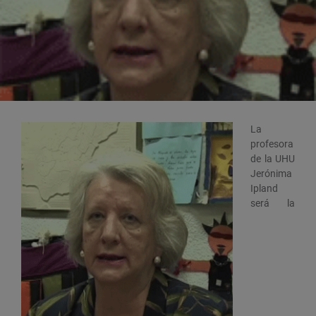
La
profesora
de la UHU
Jerónima
Ipland
será la