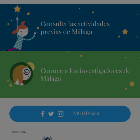
Consulta las actividades
previas de Málaga
Conoce a los investigadores de
Málaga
#NIGHTSpain
facebook
twitter
instagram