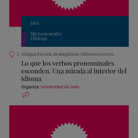
Jaén
Microencuentro
Filología
Ubicación
2. Antigua Escuela de Magisterio | Microencuentros
de
Lo que los verbos pronominales
la
esconden. Una mirada al interior del
actividad
idioma
Organiza:
Universidad de Jaén