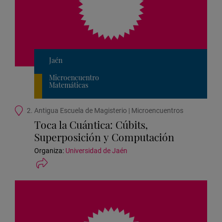
Jaén
Microencuentro
Matemáticas
Ubicación
2. Antigua Escuela de Magisterio | Microencuentros
de
Toca la Cuántica: Cúbits,
la
Superposición y Computación
actividad
Organiza:
Universidad de Jaén