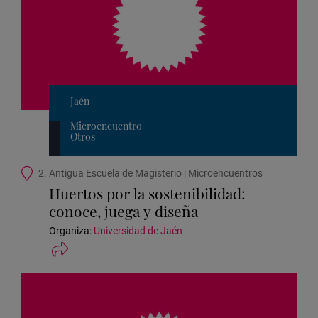
Jaén
Microencuentro
Otros
Ubicación
2. Antigua Escuela de Magisterio | Microencuentros
de
Huertos por la sostenibilidad:
la
conoce, juega y diseña
actividad
Organiza:
Universidad de Jaén