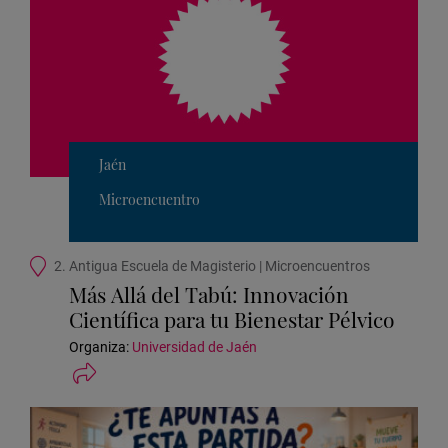
Jaén
Microencuentro
Ubicación
2. Antigua Escuela de Magisterio | Microencuentros
de
Más Allá del Tabú: Innovación
la
Científica para tu Bienestar Pélvico
actividad
Organiza:
Universidad de Jaén