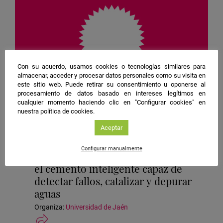
Con su acuerdo, usamos cookies o tecnologías similares para
almacenar, acceder y procesar datos personales como su visita en
este sitio web. Puede retirar su consentimiento u oponerse al
Jaén
procesamiento de datos basado en intereses legítimos en
cualquier momento haciendo clic en "Configurar cookies" en
Microencuentro
nuestra política de cookies.
Ingeniería, Química
Aceptar
Ubicación
2. Antigua Escuela de Magisterio | Microencuentros
Configurar manualmente
de
Materiales que construyen el futuro:
la
el cemento inteligente capaz de
actividad
detectar fallos, catalizar y depurar
aguas
Organiza:
Universidad de Jaén