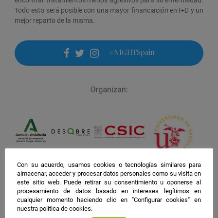
Todo esto será posible con una mayor financiación en I+D y un
mejor reparto de la misma.
#NIGHTSpain
facebook
twitter
instagram
Con su acuerdo, usamos cookies o tecnologías similares para
almacenar, acceder y procesar datos personales como su visita en
este sitio web. Puede retirar su consentimiento u oponerse al
procesamiento de datos basado en intereses legítimos en
cualquier momento haciendo clic en "Configurar cookies" en
nuestra política de cookies.