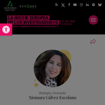
Abrir
Abrir barra de herramientas
menú
Biología | Granada
Xiomara Gálvez Escolano