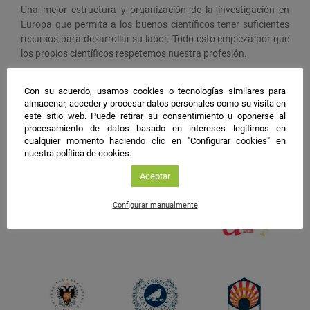
Una mejor estructura y organización de la investigación en
Europa que permita a los buenos científicos tener suficientes
recursos para desarrollar su labor. Todo esto empieza por que
los propios científicos respetemos nuestra profesión.
Con su acuerdo, usamos cookies o tecnologías similares para
#NIGHTSpain
almacenar, acceder y procesar datos personales como su visita en
este sitio web. Puede retirar su consentimiento u oponerse al
facebook
twitter
instagram
procesamiento de datos basado en intereses legítimos en
cualquier momento haciendo clic en "Configurar cookies" en
nuestra política de cookies.
Aceptar
Configurar manualmente