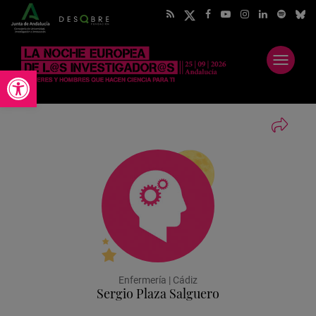
Abrir
Abrir barra de herramientas
menú
Enfermería | Cádiz
Sergio Plaza Salguero