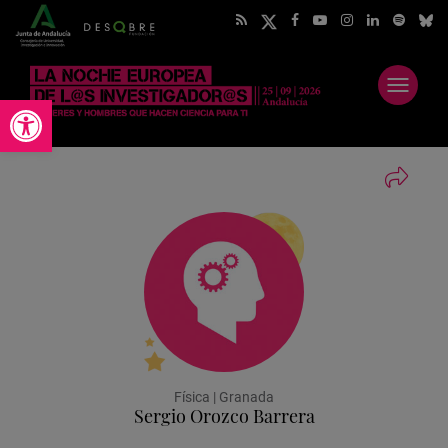
Abrir
Abrir barra de herramientas
menú
Física | Granada
Sergio Orozco Barrera