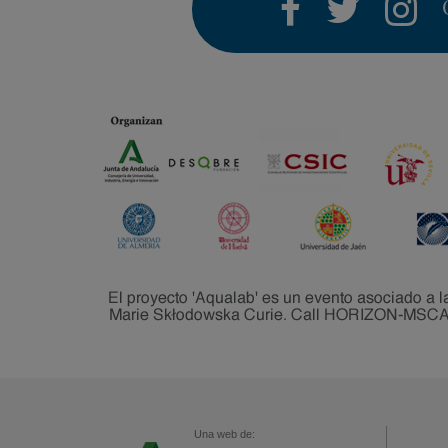
facebook
twitter
i
Una web de: