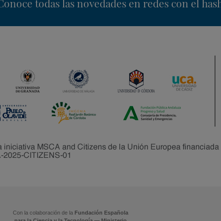
nstagram
Conoce todas las novedades en redes con el has
Con la colaboración de la
Fundación Española
para la Ciencia y la Tecnología — Ministerio