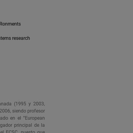
viRonments
stems research
anada (1995 y 2003,
2006, siendo profesor
ciado en el “European
gador principal de la
del ECSC, puesto que