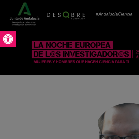
#AndalucíaCiencia
Abrir barra de herramientas