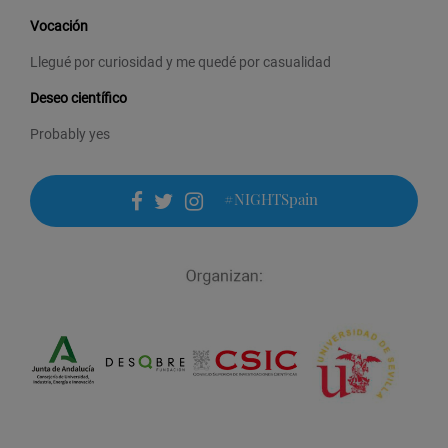
Vocación
Llegué por curiosidad y me quedé por casualidad
Deseo científico
Probably yes
#NIGHTSpain
facebook
twitter
instagram