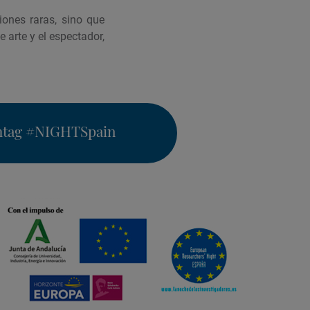
ones raras, sino que
arte y el espectador,
htag
#NIGHTSpain