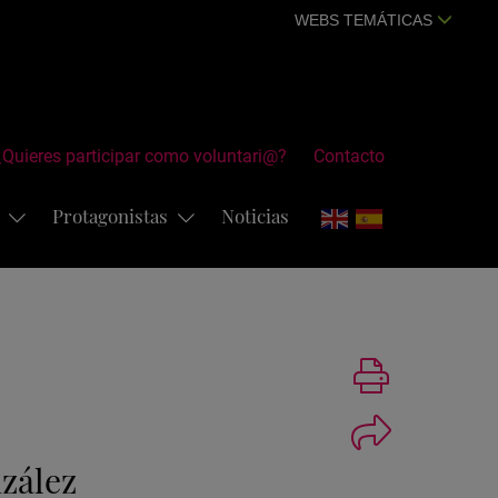
WEBS TEMÁTICAS
¿Quieres participar como voluntari@?
Contacto
s
Protagonistas
Noticias
Imprimir
zález