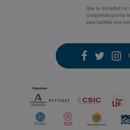
Que la sociedad no 
comprenda que los hi
para facilitar una co
facebook
twitter
i