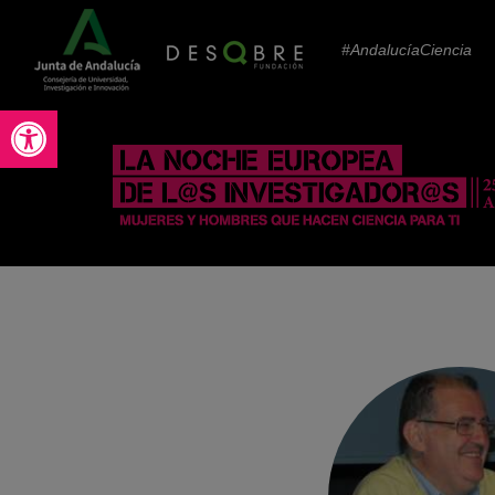
#AndalucíaCiencia
Abrir barra de herramientas