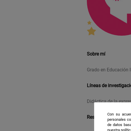
Sobre mí
Grado en Educación I
Líneas de investigac
Didáctica de la expre
Con su acuer
Resultados destacab
personales co
de datos basa
nuestra políti