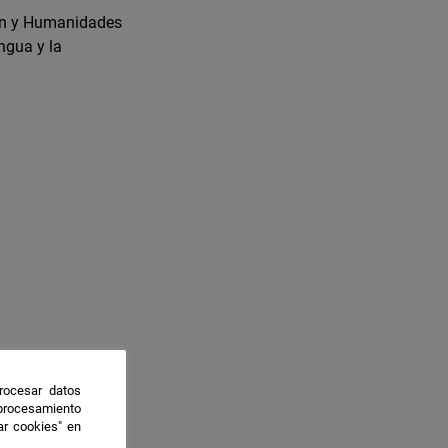
ón y Humanidades
ngua y la
rocesar datos
 procesamiento
ar cookies" en