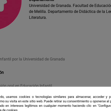
Universidad de Granada. Facultad de Educaci
de Melilla. Departamento de Didáctica de la Le
Literatura.
nfantil por la Universidad de Granada
ión
sión oral en Educación Infantil
do, usamos cookies o tecnologías similares para almacenar, acceder y p
les
mo su visita en este sitio web. Puede retirar su consentimiento u oponerse al
do en intereses legítimos en cualquier momento haciendo clic en "Configur
ca de cookies.