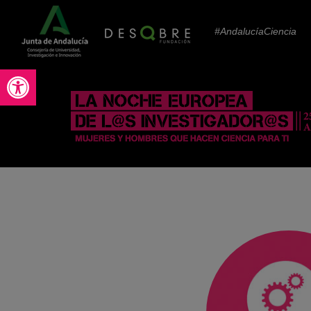
#AndalucíaCiencia
Abrir barra de herramientas