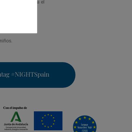
puesto en práctica el
 niños.
htag
#NIGHTSpain