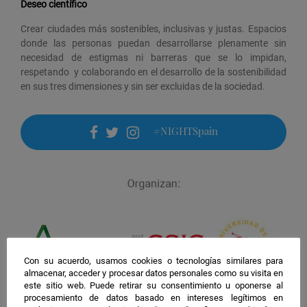
Deseo científico
Crear ciudades más sostenibles, inclusivas y justas. Espacios
donde las personas puedan desarrollarse plenamente sin
necesidad de estigmas ni barreras que se lo impidan,
respetando y colaborando en el desarrollo de la sostenibilidad
en sus tres dimensiones y sin ser excluidas de la sociedad.
#NIGHTSpain
facebook
twitter
instagram
Con su acuerdo, usamos cookies o tecnologías similares para
almacenar, acceder y procesar datos personales como su visita en
este sitio web. Puede retirar su consentimiento u oponerse al
procesamiento de datos basado en intereses legítimos en